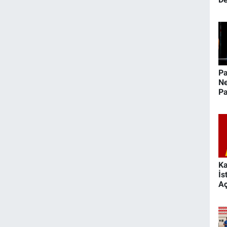
Pa
Ne
Pa
Ha
K
Sp
K
İs
Aç
Ya
Li
A