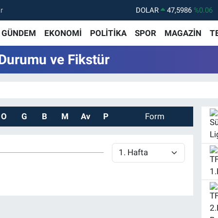
r
DOLAR
47,5986
%0.06
EURO
55,0700
%0.1
GÜNDEM
EKONOMİ
POLİTİKA
SPOR
MAGAZİN
T
STERLİN
64,2438
%0.21
 Durumu ve Fikstür
GRAM ALTIN
6518.23
%0.39
BİST100
13.703
%0
BITCOIN
64.475,47
%0.66
O
G
B
M
Av
P
Form