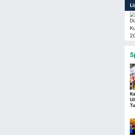
S
K
Ul
Tu
Et
T