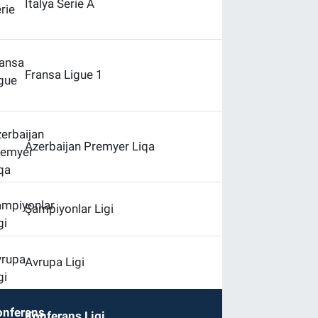
İtalya Serie A
Fransa Ligue 1
Azerbaijan Premyer Liqa
Şampiyonlar Ligi
Avrupa Ligi
Konferans Ligi