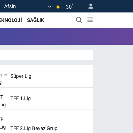
°
Afşin
30
EKNOLOJİ
SAĞLIK
Süper Lig
TFF 1.Lig
TFF 2.Lig Beyaz Grup