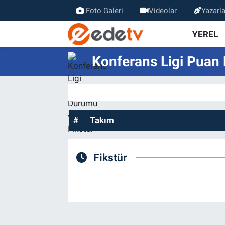
Foto Galeri
Videolar
Yazarla
YEREL
Konferans Ligi Puan
#
Takım
Fikstür