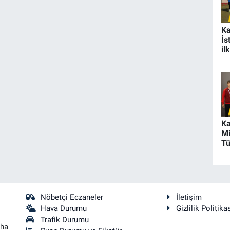
K
İs
il
ge
K
Mi
Tü
Şa
Bü
Nöbetçi Eczaneler
İletişim
Hava Durumu
Gizlilik Politika
Trafik Durumu
aha