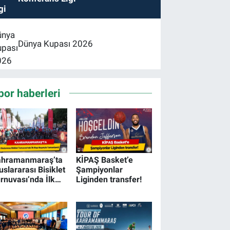
Dünya Kupası 2026
por haberleri
ahramanmaraş’ta
KİPAŞ Basket’e
uslararası Bisiklet
Şampiyonlar
rnuvası’nda İlk
Liginden transfer!
ap Başarıyla
amamlandı!