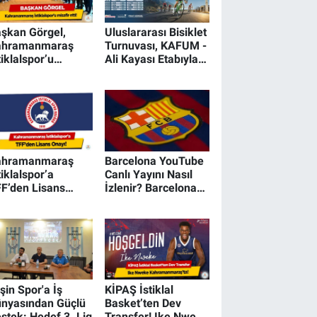
şkan Görgel,
Uluslararası Bisiklet
ahramanmaraş
Turnuvası, KAFUM -
tiklalspor’u
Ali Kayası Etabıyla
safir etti!
Başlıyor!
ahramanmaraş
Barcelona YouTube
tiklalspor’a
Canlı Yayını Nasıl
F’den Lisans
İzlenir? Barcelona
ayı!
YouTube Kanalı
Ücretli mi, Üyelik
Gerekiyor mu?
şin Spor'a İş
KİPAŞ İstiklal
nyasından Güçlü
Basket’ten Dev
stek: Hedef 3. Lig
Transfer! Ike Nweke