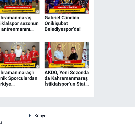
ahramanmaraş
Gabriel Cândido
tiklalspor sezonun
Onikişubat
k antrenmanını
Belediyespor’da!
rçekleştirdi!
ahramanmaraşlı
AKDO, Yeni Sezonda
nik Sporculardan
da Kahramanmaraş
rkiye
İstiklalspor’un Stat
mpiyonası’nda
Sponsoru Oldu
yük Başarı!
Künye
sı