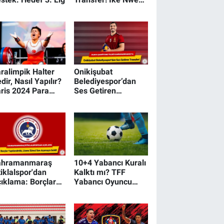
Kahramanmaraş’ta
ralimpik Halter
Onikişubat
dir, Nasıl Yapılır?
Belediyespor’dan
ris 2024 Para
Ses Getiren
lter Madalya
Transfer! Dünya
azanan Türk
Şampiyonu Yıldız
orcular
Kahramanmaraş’ta
ahramanmaraş
10+4 Yabancı Kuralı
tiklalspor'dan
Kalktı mı? TFF
ıklama: Borçlar
Yabancı Oyuncu
pılandırıldı,
Kuralını
sans Süreci Son
Değiştirecek mi?
şamaya Geldi