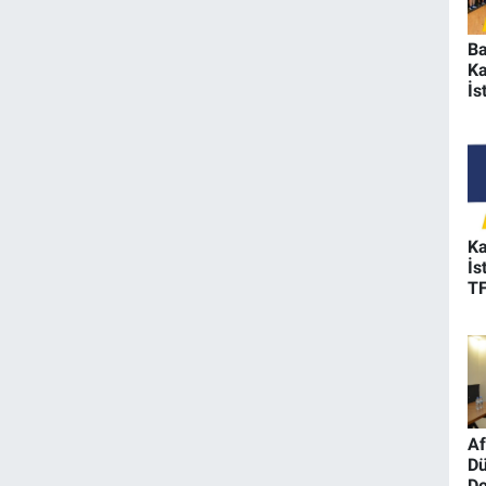
Ba
K
İs
mi
K
İs
TF
On
Af
Dü
De