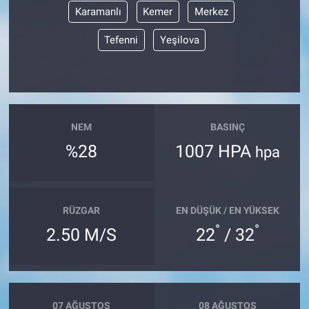
Karamanlı
Kemer
Merkez
Tefenni
Yeşilova
NEM
BASINÇ
%28
1007 HPA
hpa
RÜZGAR
EN DÜŞÜK / EN YÜKSEK
°
°
2.50 M/S
22
/ 32
07 AĞUSTOS
08 AĞUSTOS