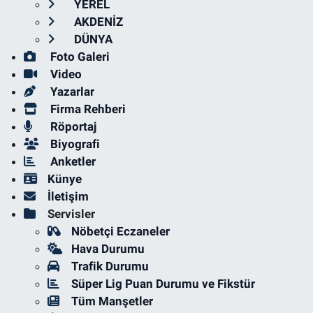
YEREL
AKDENİZ
DÜNYA
Foto Galeri
Video
Yazarlar
Firma Rehberi
Röportaj
Biyografi
Anketler
Künye
İletişim
Servisler
Nöbetçi Eczaneler
Hava Durumu
Trafik Durumu
Süper Lig Puan Durumu ve Fikstür
Tüm Manşetler