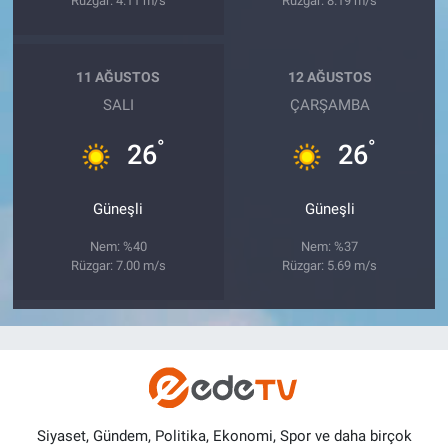
Rüzgar: 4.11 m/s
Rüzgar: 8.19 m/s
11 AĞUSTOS
12 AĞUSTOS
SALI
ÇARŞAMBA
°
°
26
26
Güneşli
Güneşli
Nem: %40
Nem: %37
Rüzgar: 7.00 m/s
Rüzgar: 5.69 m/s
Siyaset, Gündem, Politika, Ekonomi, Spor ve daha birçok