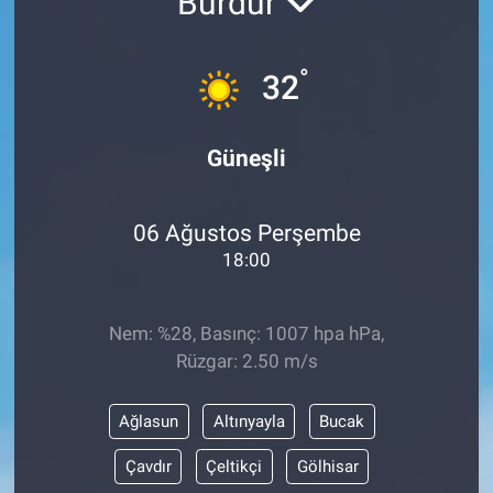
Burdur
°
32
Güneşli
06 Ağustos Perşembe
18:00
Nem: %28, Basınç: 1007 hpa hPa,
Rüzgar: 2.50 m/s
Ağlasun
Altınyayla
Bucak
Çavdır
Çeltikçi
Gölhisar