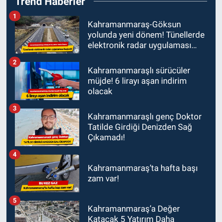
Trend Haberler
1
Kahramanmaraş-Göksun
yolunda yeni dönem! Tünellerde
elektronik radar uygulaması
başladı
2
Kahramanmaraşlı sürücüler
müjde! 6 lirayı aşan indirim
olacak
3
Kahramanmaraşlı genç Doktor
Tatilde Girdiği Denizden Sağ
Çıkamadı!
4
Kahramanmaraş’ta hafta başı
zam var!
5
Kahramanmaraş’a Değer
Katacak 5 Yatırım Daha