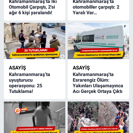
Kahramanmaraş’ta İki
Kahramanmaraş’ta
Otomobil Çarpıştı, 2'si
otomobiller çarpıştı: 2
ağır 6 kişi yaralandı!
Yaralı Var…
ASAYİŞ
ASAYİŞ
Kahramanmaraş’ta
Kahramanmaraş'ta
uyuşturucu
Esrarengiz Ölüm:
operasyonu: 25
Yakınları Ulaşamayınca
Tutuklama!
Acı Gerçek Ortaya Çıktı