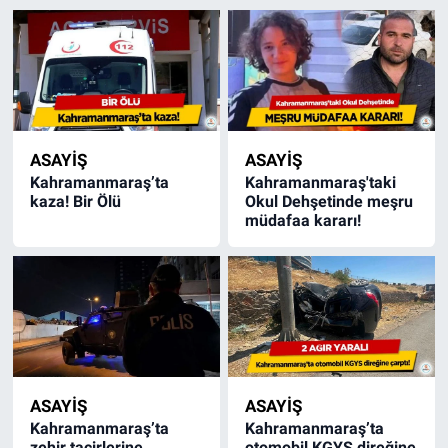
ASAYİŞ
ASAYİŞ
Kahramanmaraş’ta
Kahramanmaraş'taki
kaza! Bir Ölü
Okul Dehşetinde meşru
müdafaa kararı!
ASAYİŞ
ASAYİŞ
Kahramanmaraş’ta
Kahramanmaraş’ta
zehir tacirlerine
otomobil KGYS direğine