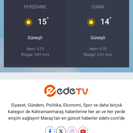
PERŞEMBE
CUMA
°
°
15
14
Güneşli
Güneşli
Nem: %73
Nem: %70
Rüzgar: 4.81 m/s
Rüzgar: 3.61 m/s
Siyaset, Gündem, Politika, Ekonomi, Spor ve daha birçok
kategori de Kahramanmaraş haberlerine her an ve her yerde
erişim sağlayın! Maraş'tan en güncel haberler edetv.com'de