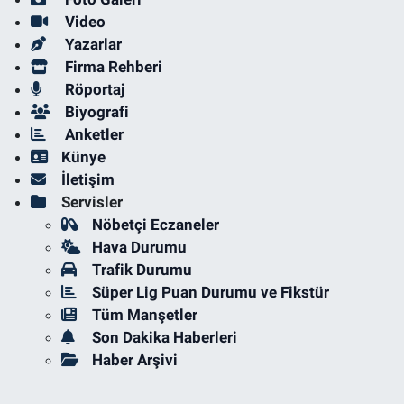
Video
Yazarlar
Firma Rehberi
Röportaj
Biyografi
Anketler
Künye
İletişim
Servisler
Nöbetçi Eczaneler
Hava Durumu
Trafik Durumu
Süper Lig Puan Durumu ve Fikstür
Tüm Manşetler
Son Dakika Haberleri
Haber Arşivi