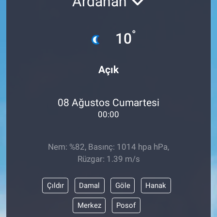
Ardahan
°
10
Açık
08 Ağustos Cumartesi
00:00
Nem: %82, Basınç: 1014 hpa hPa,
Rüzgar: 1.39 m/s
Çıldır
Damal
Göle
Hanak
Merkez
Posof