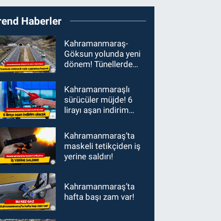
rend Haberler
Kahramanmaraş-
Göksun yolunda yeni
dönem! Tünellerde
elektronik radar
uygulaması başladı
Kahramanmaraşlı
sürücüler müjde! 6
lirayı aşan indirim
olacak
Kahramanmaraş’ta
maskeli tetikçiden iş
yerine saldırı!
Kahramanmaraş’ta
hafta başı zam var!