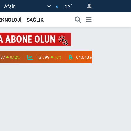
°
Afşin
23
EKNOLOJİ
SAĞLIK
.87
13.799
64.643,95
0.12
%
70
%
0.16
%