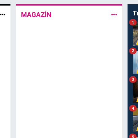
T
MAGAZİN
1
2
3
4
5