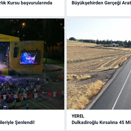
rlık Kursu başvurularında
Büyükşehirden Gerçeği Arat
YEREL
eriyle Şenlendi!
Dulkadiroğlu Kırsalına 45 Mi