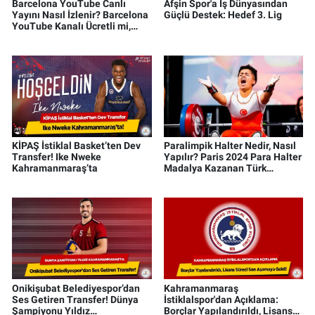
Barcelona YouTube Canlı
Afşin Spor'a İş Dünyasından
Yayını Nasıl İzlenir? Barcelona
Güçlü Destek: Hedef 3. Lig
YouTube Kanalı Ücretli mi,
Üyelik Gerekiyor mu?
KİPAŞ İstiklal Basket’ten Dev
Paralimpik Halter Nedir, Nasıl
Transfer! Ike Nweke
Yapılır? Paris 2024 Para Halter
Kahramanmaraş’ta
Madalya Kazanan Türk
Sporcular
Onikişubat Belediyespor’dan
Kahramanmaraş
Ses Getiren Transfer! Dünya
İstiklalspor'dan Açıklama:
Şampiyonu Yıldız
Borçlar Yapılandırıldı, Lisans