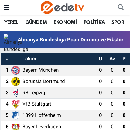
YEREL
GÜNDEM
EKONOMİ
POLİTİKA
SPOR
Almanya Bundesliga Puan Durumu ve Fikstür
#
Takım
O
Av
P
1
Bayern München
0
0
0
2
Borussia Dortmund
0
0
0
3
RB Leipzig
0
0
0
4
VfB Stuttgart
0
0
0
5
1899 Hoffenheim
0
0
0
6
Bayer Leverkusen
0
0
0