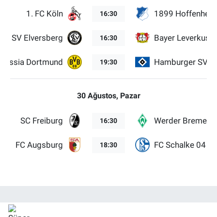
1. FC Köln
1899 Hoffenhei
16:30
SV Elversberg
Bayer Leverkuse
16:30
orussia Dortmund
Hamburger SV
19:30
30 Ağustos, Pazar
SC Freiburg
Werder Bremen
16:30
FC Augsburg
FC Schalke 04
18:30