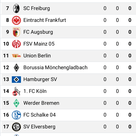
7
SC Freiburg
0
0
0
8
Eintracht Frankfurt
0
0
0
9
FC Augsburg
0
0
0
10
FSV Mainz 05
0
0
0
11
Union Berlin
0
0
0
12
Borussia Mönchengladbach
0
0
0
13
Hamburger SV
0
0
0
14
1. FC Köln
0
0
0
15
Werder Bremen
0
0
0
16
FC Schalke 04
0
0
0
17
SV Elversberg
0
0
0