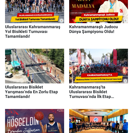
Uluslararası Kahramanmaraş
Kahramanmaraşlı Judocu
Yol Bisikleti Turnuvası
Dünya Şampiyonu Oldu!
Tamamlandı!
Uluslararası Bisiklet
Kahramanmaraş’ta
Yarışması’nda En Zorlu Etap
Uluslararası Bisiklet
Tamamlandı!
Turnuvası’nda İlk Etap
Başarıyla Tamamlandı!