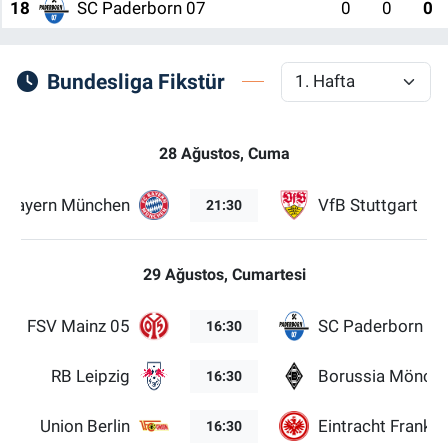
18
SC Paderborn 07
0
0
0
Bundesliga Fikstür
28 Ağustos, Cuma
Bayern München
VfB Stuttgart
21:30
29 Ağustos, Cumartesi
FSV Mainz 05
SC Paderborn 07
16:30
RB Leipzig
Borussia Mönch
16:30
Union Berlin
Eintracht Frankfu
16:30