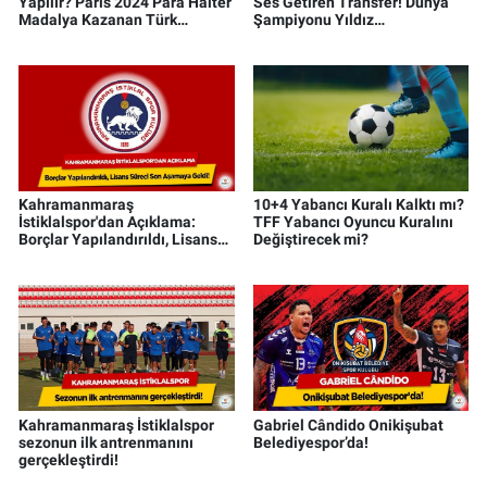
Yapılır? Paris 2024 Para Halter
Ses Getiren Transfer! Dünya
Madalya Kazanan Türk
Şampiyonu Yıldız
Sporcular
Kahramanmaraş’ta
Kahramanmaraş
10+4 Yabancı Kuralı Kalktı mı?
İstiklalspor'dan Açıklama:
TFF Yabancı Oyuncu Kuralını
Borçlar Yapılandırıldı, Lisans
Değiştirecek mi?
Süreci Son Aşamaya Geldi
Kahramanmaraş İstiklalspor
Gabriel Cândido Onikişubat
sezonun ilk antrenmanını
Belediyespor’da!
gerçekleştirdi!