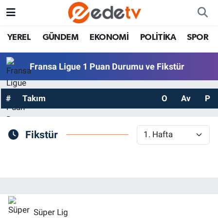
YEREL
GÜNDEM
EKONOMİ
POLİTİKA
SPOR
Fransa Ligue 1 Puan Durumu ve Fikstür
#
Takım
O
Av
P
Fikstür
Süper Lig