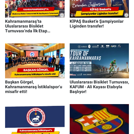
Kahramanmaraş’ta
KİPAŞ Basket’e Şampiyonlar
Uluslararası Bisiklet
Liginden transfer!
Turnuvası’nda İlk Etap
Başarıyla Tamamlandı!
Başkan Görgel,
Uluslararası Bisiklet Turnuvası,
Kahramanmaraş İstiklalspor’u
KAFUM - Ali Kayası Etabıyla
misafir etti!
Başlıyor!