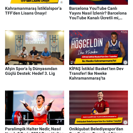
Kahramanmaraş İstiklalspor’a
Barcelona YouTube Canlı
TFF’den Lisans Onayı!
Yayını Nasıl İzlenir? Barcelona
YouTube Kanalı Ücretli mi,
Üyelik Gerekiyor mu?
Afşin Spor'a İş Dünyasından
KİPAŞ İstiklal Basket’ten Dev
Güçlü Destek: Hedef 3. Lig
Transfer! Ike Nweke
Kahramanmaraş’ta
Paralimpik Halter Nedir, Nasıl
Onikişubat Belediyespor’dan