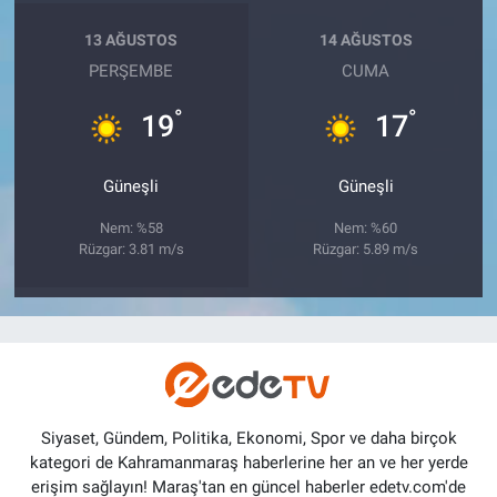
13 AĞUSTOS
14 AĞUSTOS
PERŞEMBE
CUMA
°
°
19
17
Güneşli
Güneşli
Nem: %58
Nem: %60
Rüzgar: 3.81 m/s
Rüzgar: 5.89 m/s
Siyaset, Gündem, Politika, Ekonomi, Spor ve daha birçok
kategori de Kahramanmaraş haberlerine her an ve her yerde
erişim sağlayın! Maraş'tan en güncel haberler edetv.com'de