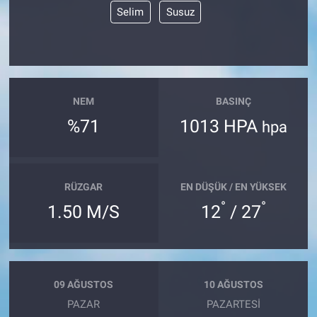
Selim
Susuz
NEM
BASINÇ
%71
1013 HPA
hpa
RÜZGAR
EN DÜŞÜK / EN YÜKSEK
°
°
1.50 M/S
12
/ 27
09 AĞUSTOS
10 AĞUSTOS
PAZAR
PAZARTESI