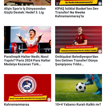
Afşin Spor'a İş Dünyasından
KİPAŞ İstiklal Basket’ten Dev
Güçlü Destek: Hedef 3. Lig
Transfer! Ike Nweke
Kahramanmaraş’ta
Paralimpik Halter Nedir, Nasıl
Onikişubat Belediyespor’dan
Yapılır? Paris 2024 Para Halter
Ses Getiren Transfer! Dünya
Madalya Kazanan Türk
Şampiyonu Yıldız
Sporcular
Kahramanmaraş’ta
Kahramanmaraş
10+4 Yabancı Kuralı Kalktı mı?