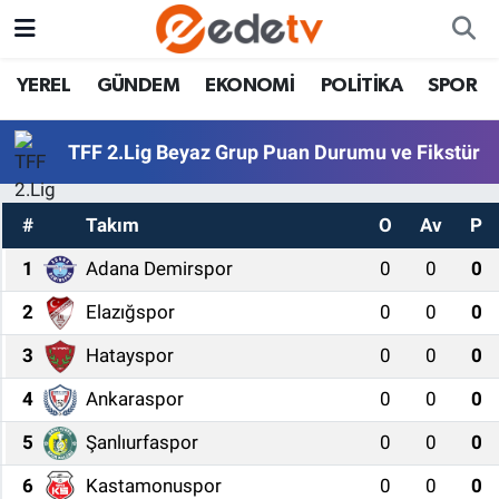
YEREL
GÜNDEM
EKONOMİ
POLİTİKA
SPOR
TFF 2.Lig Beyaz Grup Puan Durumu ve Fikstür
#
Takım
O
Av
P
1
Adana Demirspor
0
0
0
2
Elazığspor
0
0
0
3
Hatayspor
0
0
0
4
Ankaraspor
0
0
0
5
Şanlıurfaspor
0
0
0
6
Kastamonuspor
0
0
0