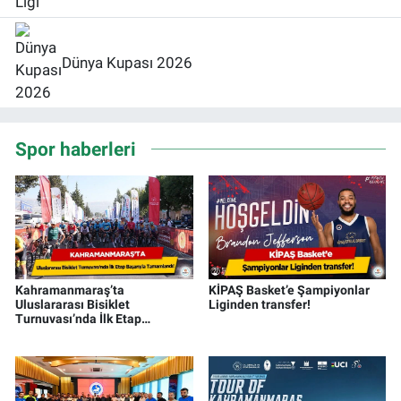
Dünya Kupası 2026
Spor haberleri
Kahramanmaraş’ta
KİPAŞ Basket’e Şampiyonlar
Uluslararası Bisiklet
Liginden transfer!
Turnuvası’nda İlk Etap
Başarıyla Tamamlandı!