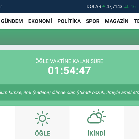
r
DOLAR
47,7143
%0.16
EURO
55,0317
%-0.02
GÜNDEM
EKONOMİ
POLİTİKA
SPOR
MAGAZİN
T
STERLİN
64,2463
%0.07
GRAM ALTIN
6574.81
%1.44
BİST100
13.887
%64
ÖĞLE VAKTINE KALAN SÜRE
BITCOIN
64.360,53
%-0.76
01:54:47
kimse, ilmi (sadece) dilinde olan (itikadı bozuk, ilmiyle amel etme
ÖĞLE
İKINDI