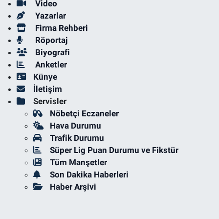
Video
Yazarlar
Firma Rehberi
Röportaj
Biyografi
Anketler
Künye
İletişim
Servisler
Nöbetçi Eczaneler
Hava Durumu
Trafik Durumu
Süper Lig Puan Durumu ve Fikstür
Tüm Manşetler
Son Dakika Haberleri
Haber Arşivi