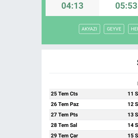
04:13
05:53
AKYAZI
GEYVE
HE
25 Tem Cts
11 S
26 Tem Paz
12 S
27 Tem Pts
13 S
28 Tem Sal
14 S
29 Tem Çar
15 S