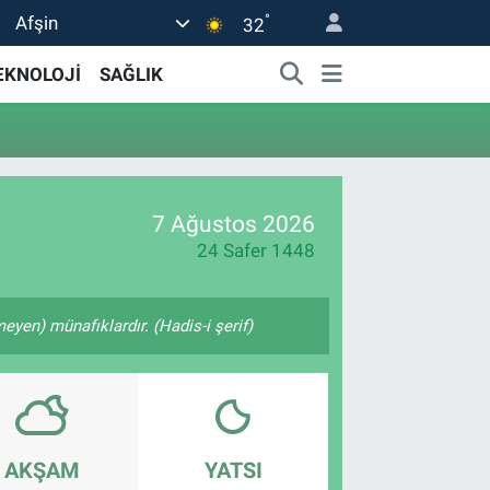
°
Afşin
32
EKNOLOJİ
SAĞLIK
7 Ağustos 2026
24 Safer 1448
yen) münafıklardır. (Hadis-i şerif)
AKŞAM
YATSI