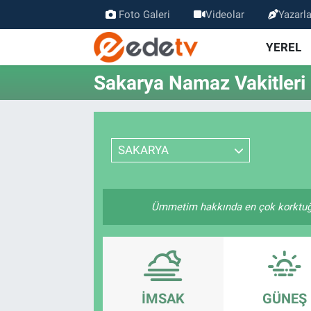
Foto Galeri
Videolar
Yazarla
YEREL
Sakarya Namaz Vakitleri
SAKARYA
Ümmetim hakkında en çok korktuğum 
İMSAK
GÜNEŞ