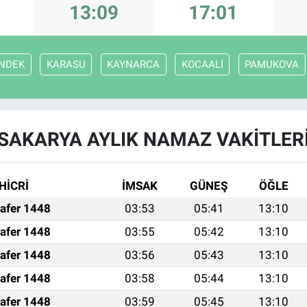
13:09
17:01
NDEK
KARASU
KAYNARCA
KOCAALİ
PAMUKOVA
SAKARYA AYLIK NAMAZ VAKITLER
HİCRİ
İMSAK
GÜNEŞ
ÖĞLE
afer 1448
03:53
05:41
13:10
afer 1448
03:55
05:42
13:10
afer 1448
03:56
05:43
13:10
afer 1448
03:58
05:44
13:10
afer 1448
03:59
05:45
13:10