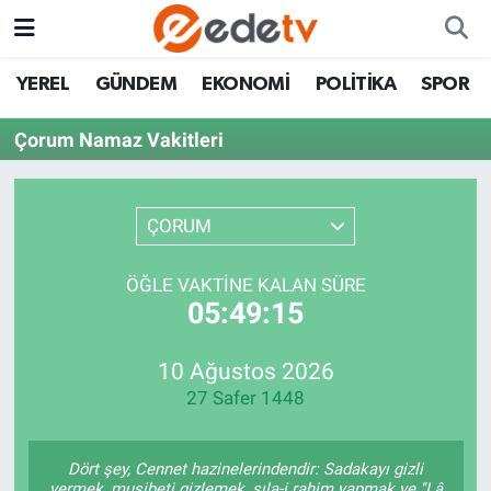
YEREL
GÜNDEM
EKONOMİ
POLİTİKA
SPOR
Çorum Namaz Vakitleri
ÇORUM
ÖĞLE VAKTINE KALAN SÜRE
05:49:15
10 Ağustos 2026
27 Safer 1448
Dört şey, Cennet hazinelerindendir: Sadakayı gizli
vermek, musibeti gizlemek, sıla-i rahim yapmak ve "Lâ