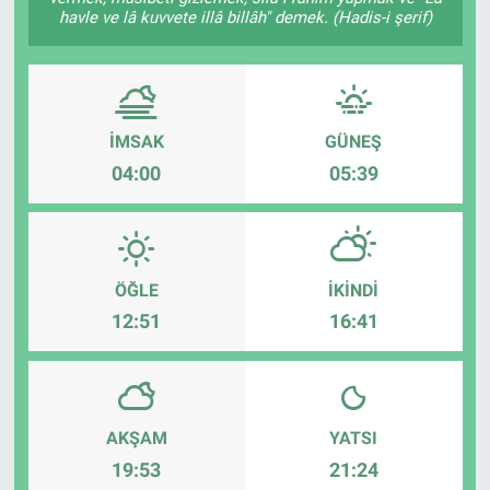
havle ve lâ kuvvete illâ billâh" demek. (Hadis-i şerif)
İMSAK
GÜNEŞ
04:00
05:39
ÖĞLE
İKINDI
12:51
16:41
AKŞAM
YATSI
19:53
21:24