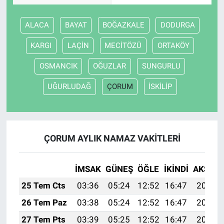
ALACA
BAYAT
BOĞAZKALE
DODURGA
KARGI
LAÇİN
MECİTÖZÜ
ORTAKÖY
OSMANCIK
OĞUZLAR
SUNGURLU
UĞURLUDAĞ
ÇORUM
İSKİLİP
ÇORUM AYLIK NAMAZ VAKITLERI
İMSAK
GÜNEŞ
ÖĞLE
İKINDI
AKŞAM
25 Tem Cts
03:36
05:24
12:52
16:47
20:10
26 Tem Paz
03:38
05:24
12:52
16:47
20:09
27 Tem Pts
03:39
05:25
12:52
16:47
20:08