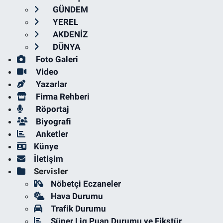
GÜNDEM
YEREL
AKDENİZ
DÜNYA
Foto Galeri
Video
Yazarlar
Firma Rehberi
Röportaj
Biyografi
Anketler
Künye
İletişim
Servisler
Nöbetçi Eczaneler
Hava Durumu
Trafik Durumu
Süper Lig Puan Durumu ve Fikstür