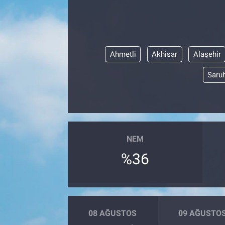
Ahmetli
Akhisar
Alaşehir
Saruh
NEM
%36
08 AĞUSTOS
09 AĞUSTO