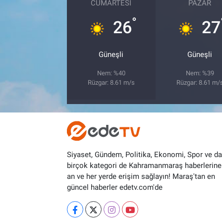
CUMARTESI
PAZAR
°
26
27
Güneşli
Güneşli
Nem: %40
Nem: %39
Rüzgar: 8.61 m/s
Rüzgar: 8.61 m/
Siyaset, Gündem, Politika, Ekonomi, Spor ve d
birçok kategori de Kahramanmaraş haberlerine
an ve her yerde erişim sağlayın! Maraş'tan en
güncel haberler edetv.com'de