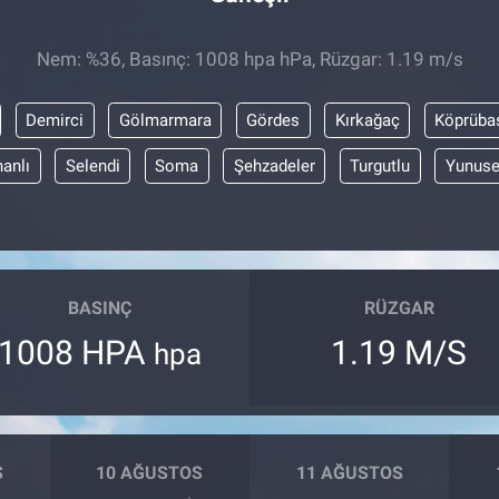
Nem: %36, Basınç: 1008 hpa hPa, Rüzgar: 1.19 m/s
Demirci
Gölmarmara
Gördes
Kırkağaç
Köprüba
anlı
Selendi
Soma
Şehzadeler
Turgutlu
Yunus
BASINÇ
RÜZGAR
1008 HPA
1.19 M/S
hpa
S
10 AĞUSTOS
11 AĞUSTOS