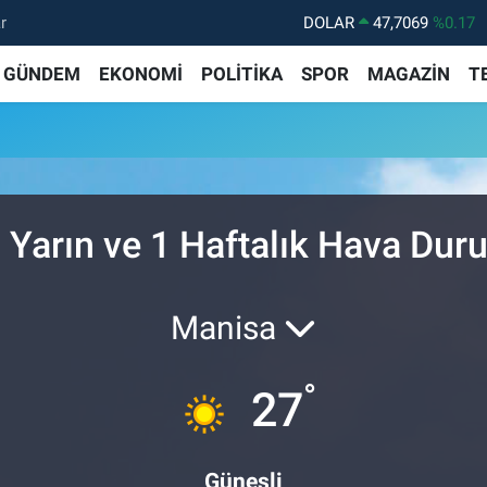
r
DOLAR
47,7069
%0.17
EURO
55,0265
%0.01
GÜNDEM
EKONOMİ
POLİTİKA
SPOR
MAGAZİN
T
STERLİN
64,1897
%0.02
GRAM ALTIN
6574.81
%1.44
BİST100
13.887
%64
BITCOIN
64.360,53
%-0.76
 Yarın ve 1 Haftalık Hava Du
Manisa
°
27
Güneşli