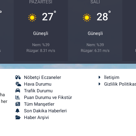
PAZARTESI
SALI
°
°
°
27
28
Güneşli
Güneşli
Nem: %39
Nem: %39
s
Rüzgar: 8.31 m/s
Rüzgar: 6.31 m/s
Nöbetçi Eczaneler
İletişim
Hava Durumu
Gizlilik Politika
Trafik Durumu
aha
Puan Durumu ve Fikstür
 her
Tüm Manşetler
Son Dakika Haberleri
Haber Arşivi