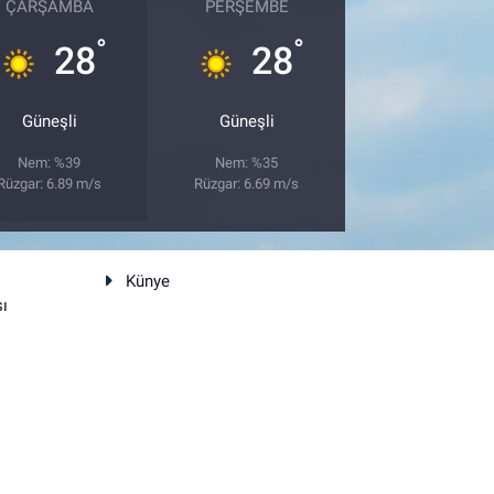
ÇARŞAMBA
PERŞEMBE
°
°
28
28
Güneşli
Güneşli
Nem: %39
Nem: %35
Rüzgar: 6.89 m/s
Rüzgar: 6.69 m/s
Künye
sı