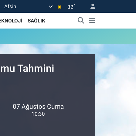
°
Afşin
32
EKNOLOJİ
SAĞLIK
rumu Tahmini
07 Ağustos Cuma
10:30