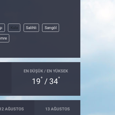
şı
Kula
Salihli
Sarıgöl
emre
EN DÜŞÜK / EN YÜKSEK
°
°
19
/ 34
12 AĞUSTOS
13 AĞUSTOS