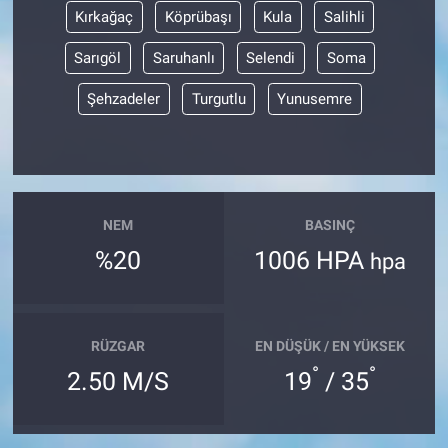
Kırkağaç
Köprübaşı
Kula
Salihli
Sarıgöl
Saruhanlı
Selendi
Soma
Şehzadeler
Turgutlu
Yunusemre
NEM
BASINÇ
%20
1006 HPA
hpa
RÜZGAR
EN DÜŞÜK / EN YÜKSEK
°
°
2.50 M/S
19
/ 35