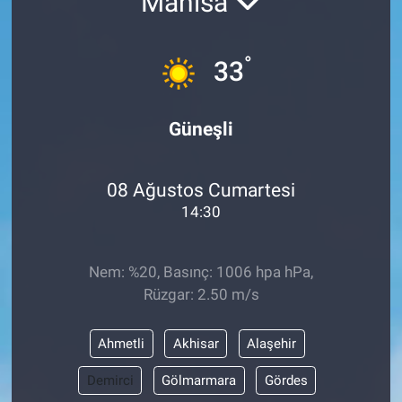
Manisa
°
33
Güneşli
08 Ağustos Cumartesi
14:30
Nem: %20, Basınç: 1006 hpa hPa,
Rüzgar: 2.50 m/s
Ahmetli
Akhisar
Alaşehir
Demirci
Gölmarmara
Gördes