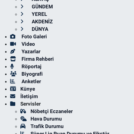
GÜNDEM
YEREL
AKDENİZ
DÜNYA
Foto Galeri
Video
Yazarlar
Firma Rehberi
Röportaj
Biyografi
Anketler
Künye
İletişim
Servisler
Nöbetçi Eczaneler
Hava Durumu
Trafik Durumu
Süper Lig Puan Durumu ve Fikstür