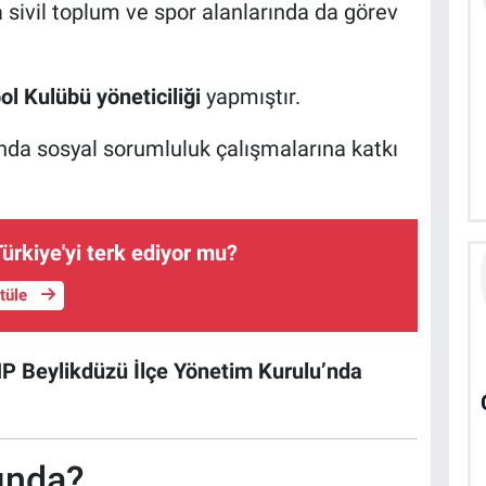
a sivil toplum ve spor alanlarında da görev
l Kulübü yöneticiliği
yapmıştır.
rında sosyal sorumluluk çalışmalarına katkı
ürkiye'yi terk ediyor mu?
ntüle
HP Beylikdüzü İlçe Yönetim Kurulu’nda
ında?