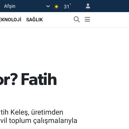
°
Afşin
31
EKNOLOJİ
SAĞLIK
or? Fatih
tih Keleş, üretimden
ivil toplum çalışmalarıyla