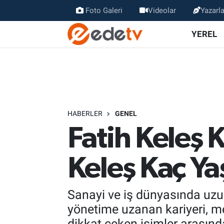
Foto Galeri
Videolar
Yazarla
YEREL
HABERLER
GENEL
Fatih Keleş K
Keleş Kaç Ya
Sanayi ve iş dünyasında uzun
yönetime uzanan kariyeri, mes
dikkat çeken isimler arasında