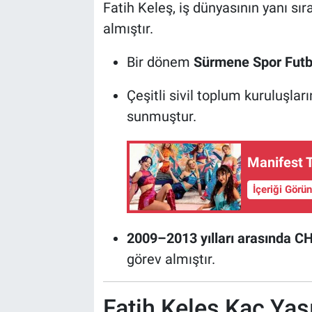
Fatih Keleş, iş dünyasının yanı sır
almıştır.
Bir dönem
Sürmene Spor Futbo
Çeşitli sivil toplum kuruluşla
sunmuştur.
Manifest T
İçeriği Görü
2009–2013 yılları arasında C
görev almıştır.
Fatih Keleş Kaç Yaş