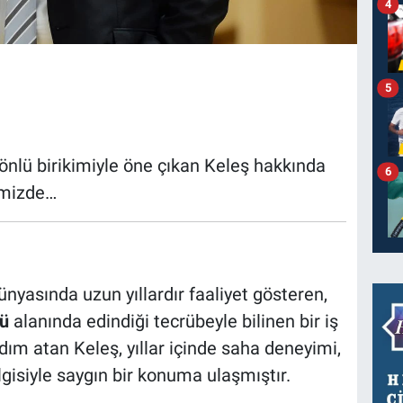
4
5
 yönlü birikimiyle öne çıkan Keleş hakkında
6
imizde…
ünyasında uzun yıllardır faaliyet gösteren,
ü
alanında edindiği tecrübeyle bilinen bir iş
adım atan Keleş, yıllar içinde saha deneyimi,
ilgisiyle saygın bir konuma ulaşmıştır.