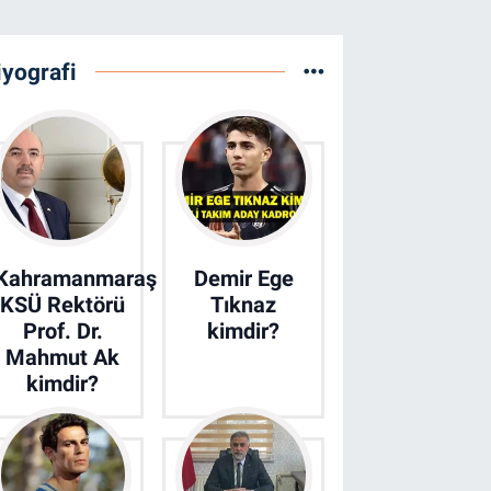
iyografi
Kahramanmaraş
Demir Ege
KSÜ Rektörü
Tıknaz
Prof. Dr.
kimdir?
Mahmut Ak
kimdir?