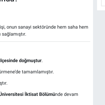
mişi, onun sanayi sektöründe hem saha hem
sağlamıştır.
ilçesinde doğmuştur
.
 Sürmene’de tamamlamıştır.
tır.
niversitesi İktisat Bölümü
nde devam