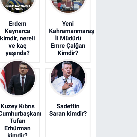
Erdem
Yeni
Kaynarca
Kahramanmaraş
kimdir, nereli
İl Müdürü
ve kaç
Emre Çalğan
yaşında?
Kimdir?
Kuzey Kıbrıs
Sadettin
Cumhurbaşkanı
Saran kimdir?
Tufan
Erhürman
kimdir?