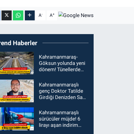
-
+
A
A
rend Haberler
Kahramanmaraş-
Göksun yolunda yeni
dönem! Tünellerde
elektronik radar
uygulaması başladı
Kahramanmaraşlı
genç Doktor Tatilde
Girdiği Denizden Sağ
Çıkamadı!
Kahramanmaraşlı
sürücüler müjde! 6
lirayı aşan indirim
olacak