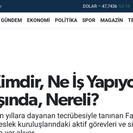
r
DOLAR
47,7436
%0.18
EURO
55,2510
%0.32
GÜNDEM
EKONOMİ
POLİTİKA
SPOR
MAGAZİN
T
STERLİN
64,4811
%0.38
GRAM ALTIN
6660.55
%0
BİST100
13.779
%-14
BITCOIN
64.815,30
%-0.1
imdir, Ne İş Yapıy
şında, Nereli?
 yıllara dayanan tecrübesiyle tanınan Fa
lek kuruluşlarındaki aktif görevleri ve s
 yer alıyor.