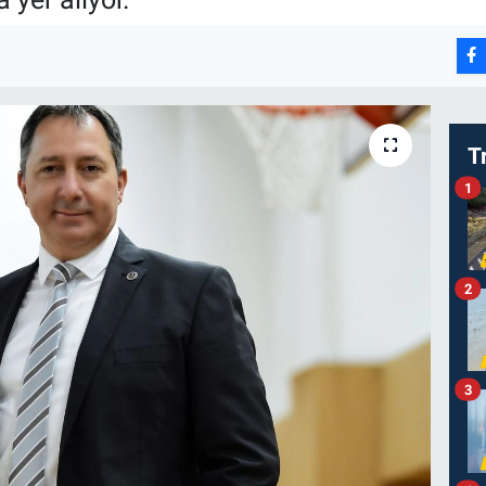
T
1
2
3