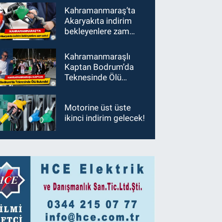
Kahramanmaraş’ta
Akaryakıta indirim
bekleyenlere zam
şoku!
Kahramanmaraşlı
Kaptan Bodrum’da
Teknesinde Ölü
Bulundu!
Motorine üst üste
ikinci indirim gelecek!