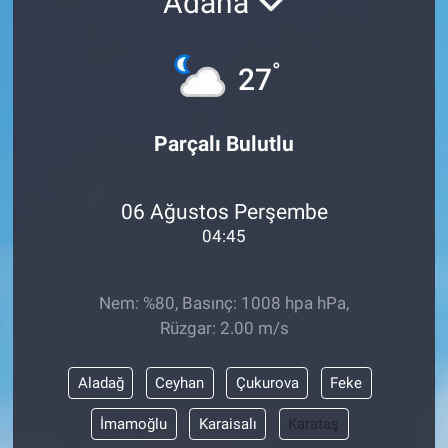
Adana
°
27
Parçalı Bulutlu
06 Ağustos Perşembe
04:45
Nem: %80, Basınç: 1008 hpa hPa,
Rüzgar: 2.00 m/s
Aladağ
Ceyhan
Çukurova
Feke
İmamoğlu
Karaisalı
Karataş