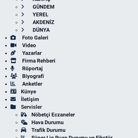
GÜNDEM
YEREL
AKDENİZ
DÜNYA
Foto Galeri
Video
Yazarlar
Firma Rehberi
Röportaj
Biyografi
Anketler
Künye
İletişim
Servisler
Nöbetçi Eczaneler
Hava Durumu
Trafik Durumu
Süper Lig Puan Durumu ve Fikstür