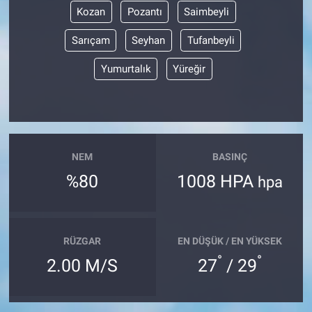
Kozan
Pozantı
Saimbeyli
Sarıçam
Seyhan
Tufanbeyli
Yumurtalık
Yüreğir
NEM
BASINÇ
%80
1008 HPA
hpa
RÜZGAR
EN DÜŞÜK / EN YÜKSEK
°
°
2.00 M/S
27
/ 29