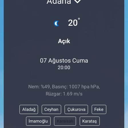
Adana
°
20
Açık
07 Ağustos Cuma
20:00
Nem: %49, Basınç: 1007 hpa hPa,
Rüzgar: 1.69 m/s
Aladağ
Ceyhan
Çukurova
Feke
İmamoğlu
Karaisalı
Karataş