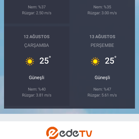
Nem: %37
Nem: %35
Rüzgar: 2.50 m/s
Rüzgar: 3.00 m/s
12 AĞUSTOS
13 AĞUSTOS
ÇARŞAMBA
PERŞEMBE
°
°
25
25
Güneşli
Güneşli
Nem: %40
Nem: %47
Rüzgar: 3.81 m/s
Rüzgar: 5.61 m/s