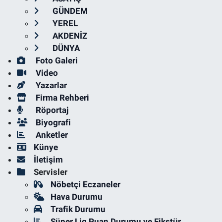
GÜNDEM
YEREL
AKDENİZ
DÜNYA
Foto Galeri
Video
Yazarlar
Firma Rehberi
Röportaj
Biyografi
Anketler
Künye
İletişim
Servisler
Nöbetçi Eczaneler
Hava Durumu
Trafik Durumu
Süper Lig Puan Durumu ve Fikstür