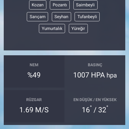
Kozan
Pozantı
Saimbeyli
Sarıçam
Seyhan
Tufanbeyli
Yumurtalık
Yüreğir
NEM
BASINÇ
%49
1007 HPA
hpa
RÜZGAR
EN DÜŞÜK / EN YÜKSEK
°
°
1.69 M/S
16
/ 32