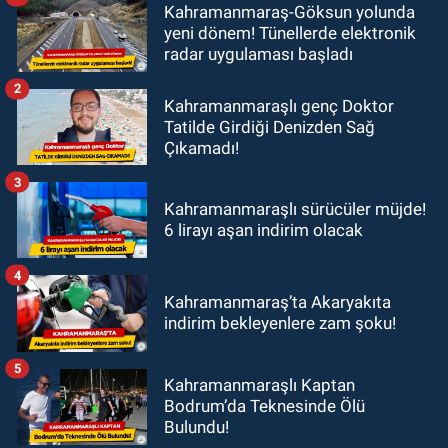
Kahramanmaraş-Göksun yolunda
yeni dönem! Tünellerde elektronik
radar uygulaması başladı
2
Kahramanmaraşlı genç Doktor
Tatilde Girdiği Denizden Sağ
Çıkamadı!
3
Kahramanmaraşlı sürücüler müjde!
6 lirayı aşan indirim olacak
4
Kahramanmaraş’ta Akaryakıta
indirim bekleyenlere zam şoku!
5
Kahramanmaraşlı Kaptan
Bodrum’da Teknesinde Ölü
Bulundu!