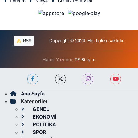
İletişim
Künye
Gizlilik Politikası
RSS
Copyright © 2024. Her hakkı saklıdır.
Haber Yazılımı:
TE Bilişim
Ana Sayfa
Kategoriler
GENEL
EKONOMİ
POLİTİKA
SPOR