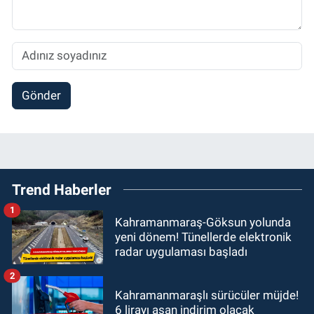
Gönder
Trend Haberler
1
Kahramanmaraş-Göksun yolunda
yeni dönem! Tünellerde elektronik
radar uygulaması başladı
2
Kahramanmaraşlı sürücüler müjde!
6 lirayı aşan indirim olacak