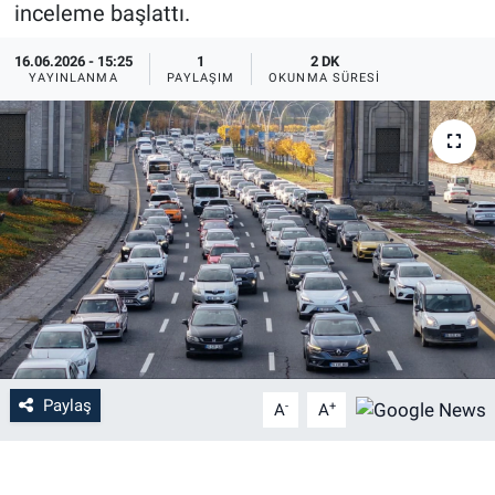
inceleme başlattı.
16.06.2026 - 15:25
1
2 DK
YAYINLANMA
PAYLAŞIM
OKUNMA SÜRESI
Paylaş
-
+
A
A