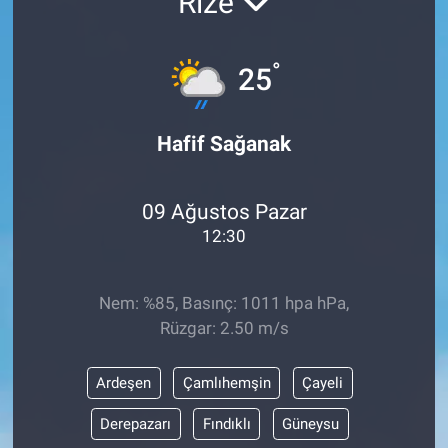
Rize
°
25
Hafif Sağanak
09 Ağustos Pazar
12:30
Nem: %85, Basınç: 1011 hpa hPa,
Rüzgar: 2.50 m/s
Ardeşen
Çamlıhemşin
Çayeli
Derepazarı
Fındıklı
Güneysu