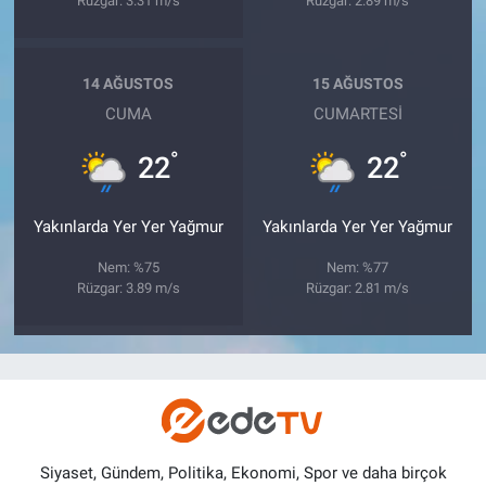
Rüzgar: 3.31 m/s
Rüzgar: 2.89 m/s
14 AĞUSTOS
15 AĞUSTOS
CUMA
CUMARTESI
°
°
22
22
Yakınlarda Yer Yer Yağmur
Yakınlarda Yer Yer Yağmur
Nem: %75
Nem: %77
Rüzgar: 3.89 m/s
Rüzgar: 2.81 m/s
Siyaset, Gündem, Politika, Ekonomi, Spor ve daha birçok