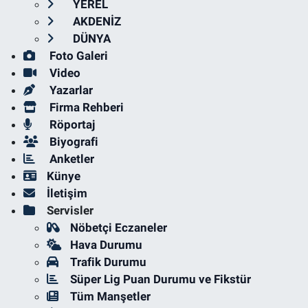
YEREL
AKDENİZ
DÜNYA
Foto Galeri
Video
Yazarlar
Firma Rehberi
Röportaj
Biyografi
Anketler
Künye
İletişim
Servisler
Nöbetçi Eczaneler
Hava Durumu
Trafik Durumu
Süper Lig Puan Durumu ve Fikstür
Tüm Manşetler