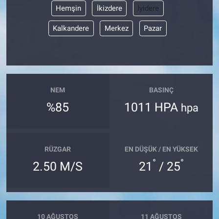
Hemşin
İkizdere
İyidere
Kalkandere
Merkez
Pazar
NEM
BASINÇ
%85
1011 HPA
hpa
RÜZGAR
EN DÜŞÜK / EN YÜKSEK
°
°
2.50 M/S
21
/ 25
10 AĞUSTOS
11 AĞUSTOS