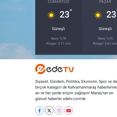
CUMARTESI
PAZAR
°
23
23
Güneşli
Güneşli
Nem: %78
Nem: %75
Rüzgar: 3.11 m/s
Rüzgar: 3.61 m/
Siyaset, Gündem, Politika, Ekonomi, Spor ve d
birçok kategori de Kahramanmaraş haberlerine
an ve her yerde erişim sağlayın! Maraş'tan en
güncel haberler edetv.com'de