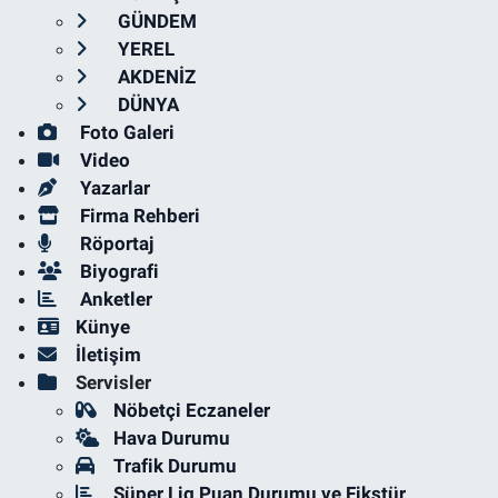
GÜNDEM
YEREL
AKDENİZ
DÜNYA
Foto Galeri
Video
Yazarlar
Firma Rehberi
Röportaj
Biyografi
Anketler
Künye
İletişim
Servisler
Nöbetçi Eczaneler
Hava Durumu
Trafik Durumu
Süper Lig Puan Durumu ve Fikstür