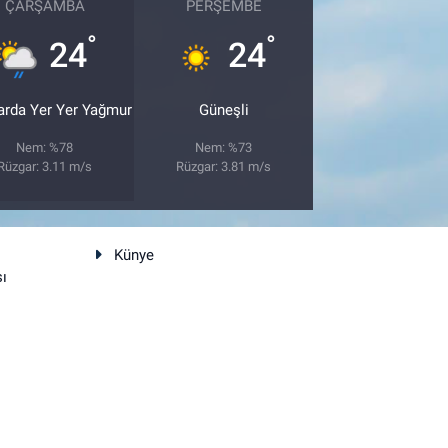
ÇARŞAMBA
PERŞEMBE
°
°
24
24
arda Yer Yer Yağmur
Güneşli
Nem: %78
Nem: %73
Rüzgar: 3.11 m/s
Rüzgar: 3.81 m/s
Künye
sı