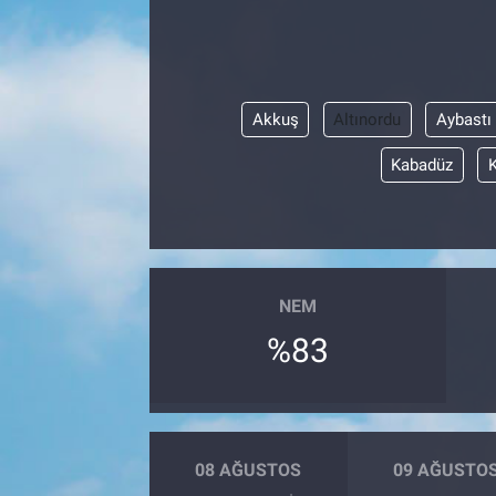
Akkuş
Altınordu
Aybastı
Kabadüz
NEM
%83
08 AĞUSTOS
09 AĞUSTO