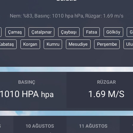
Nem: %83, Basınç: 1010 hpa hPa, Rüzgar: 1.69 m/s
Çamaş
Çatalpınar
Çaybaşı
Fatsa
Gölköy
G
Kabataş
Korgan
Kumru
Mesudiye
Perşembe
Ulu
BASINÇ
RÜZGAR
1010 HPA
1.69 M/S
hpa
S
10 AĞUSTOS
11 AĞUSTOS