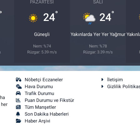
PAZARTESI
SALI
°
°
°
24
24
Güneşli
Yakınlarda Yer Yer Yağmur
Yakınl
Nem: %74
Nem: %78
s
Rüzgar: 5.39 m/s
Rüzgar: 3.39 m/s
Nöbetçi Eczaneler
İletişim
Hava Durumu
Gizlilik Politika
Trafik Durumu
aha
Puan Durumu ve Fikstür
 her
Tüm Manşetler
Son Dakika Haberleri
Haber Arşivi