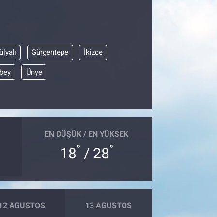
ülyalı
Gürgentepe
İkizce
bey
Ünye
EN DÜŞÜK / EN YÜKSEK
°
°
18
/ 28
12 AĞUSTOS
13 AĞUSTOS