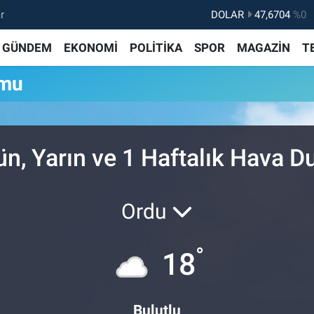
r
DOLAR
47,6704
%0
EURO
55,0406
%-0.08
GÜNDEM
EKONOMİ
POLİTİKA
SPOR
MAGAZİN
T
STERLİN
64,2143
%0
umu
GRAM ALTIN
6510.40
%0.45
BİST100
13.799
%70
BITCOIN
64.225,61
%-0.63
ün, Yarın ve 1 Haftalık Hava 
Ordu
°
18
Bulutlu