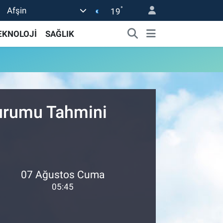
°
Afşin
19
EKNOLOJİ
SAĞLIK
Durumu Tahmini
07 Ağustos Cuma
05:45