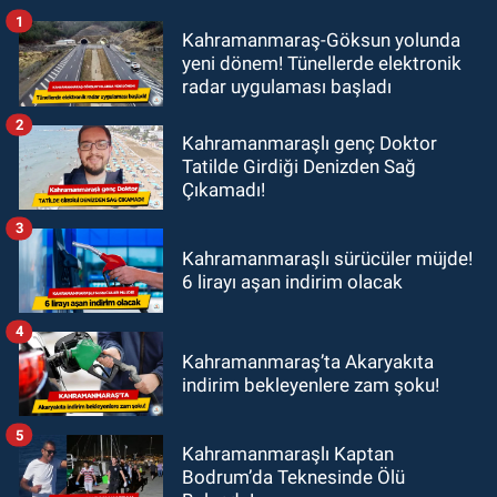
1
Kahramanmaraş-Göksun yolunda
yeni dönem! Tünellerde elektronik
radar uygulaması başladı
2
Kahramanmaraşlı genç Doktor
Tatilde Girdiği Denizden Sağ
Çıkamadı!
3
Kahramanmaraşlı sürücüler müjde!
6 lirayı aşan indirim olacak
4
Kahramanmaraş’ta Akaryakıta
indirim bekleyenlere zam şoku!
5
Kahramanmaraşlı Kaptan
Bodrum’da Teknesinde Ölü