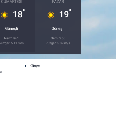
CUMARTESI
PAZAR
°
°
18
19
Güneşli
Güneşli
Nem: %61
Nem: %66
Rüzgar: 6.11 m/s
Rüzgar: 5.89 m/s
Künye
sı