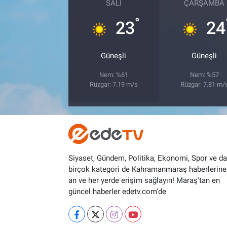
SALI
ÇARŞAMBA
°
23
24
Güneşli
Güneşli
Nem: %61
Nem: %57
Rüzgar: 7.19 m/s
Rüzgar: 7.81 m/
Siyaset, Gündem, Politika, Ekonomi, Spor ve d
birçok kategori de Kahramanmaraş haberlerine
an ve her yerde erişim sağlayın! Maraş'tan en
güncel haberler edetv.com'de