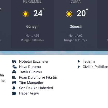
PERŞEMBE
CUMA
°
°
°
24
20
Güneşli
Güneşli
Nem: %58
Nem: %62
s
Rüzgar: 8.89 m/s
Rüzgar: 8.11 m/s
Nöbetçi Eczaneler
İletişim
Hava Durumu
Gizlilik Politika
Trafik Durumu
aha
Puan Durumu ve Fikstür
 her
Tüm Manşetler
Son Dakika Haberleri
Haber Arşivi