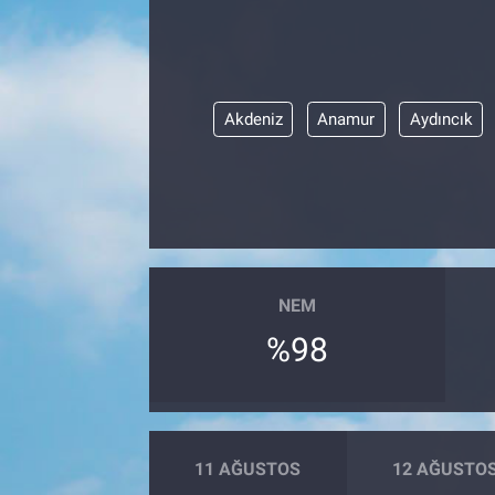
Akdeniz
Anamur
Aydıncık
NEM
%98
11 AĞUSTOS
12 AĞUSTO