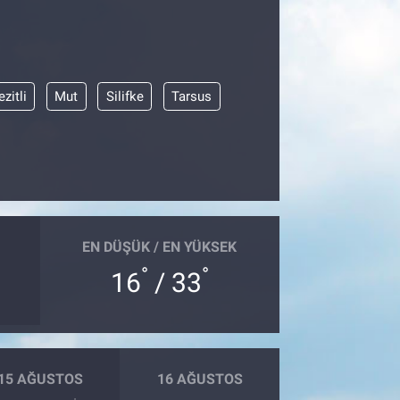
zitli
Mut
Silifke
Tarsus
EN DÜŞÜK / EN YÜKSEK
°
°
16
/ 33
15 AĞUSTOS
16 AĞUSTOS