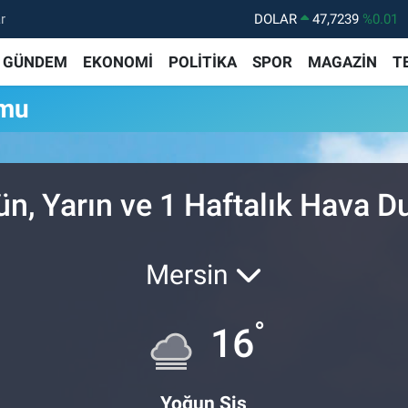
r
DOLAR
47,7239
%0.01
EURO
55,1823
%-0.06
GÜNDEM
EKONOMİ
POLİTİKA
SPOR
MAGAZİN
T
STERLİN
64,4329
%-0.02
umu
GRAM ALTIN
6664.02
%0.05
BİST100
13.779
%-14
BITCOIN
65.184,38
%0.37
ün, Yarın ve 1 Haftalık Hava 
Mersin
°
16
Yoğun Sis