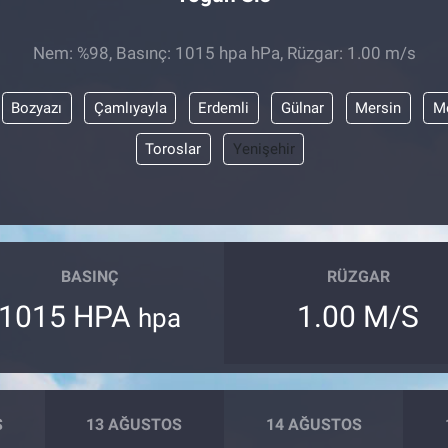
Nem: %98, Basınç: 1015 hpa hPa, Rüzgar: 1.00 m/s
Bozyazı
Çamlıyayla
Erdemli
Gülnar
Mersin
Me
Toroslar
Yenişehir
BASINÇ
RÜZGAR
1015 HPA
1.00 M/S
hpa
S
13 AĞUSTOS
14 AĞUSTOS