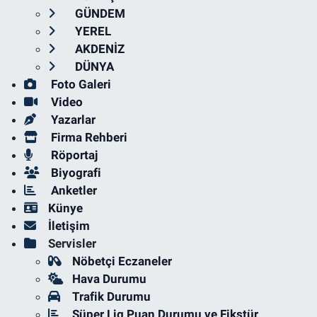
GÜNDEM
YEREL
AKDENİZ
DÜNYA
Foto Galeri
Video
Yazarlar
Firma Rehberi
Röportaj
Biyografi
Anketler
Künye
İletişim
Servisler
Nöbetçi Eczaneler
Hava Durumu
Trafik Durumu
Süper Lig Puan Durumu ve Fikstür