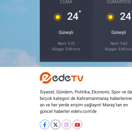
CUMA
CUMARTESI
°
24
24
Güneşli
Güneşli
Nem: %70
Nem: %62
Rüzgar: 5.69 m/s
Rüzgar: 5.69 m/
Siyaset, Gündem, Politika, Ekonomi, Spor ve d
birçok kategori de Kahramanmaraş haberlerine
an ve her yerde erişim sağlayın! Maraş'tan en
güncel haberler edetv.com'de