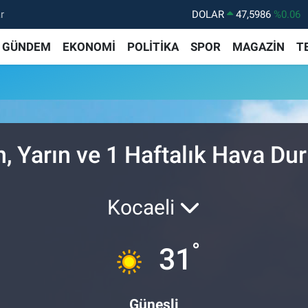
r
DOLAR
47,5986
%0.06
EURO
55,0700
%0.1
GÜNDEM
EKONOMİ
POLİTİKA
SPOR
MAGAZİN
T
STERLİN
64,2438
%0.21
GRAM ALTIN
6513.94
%0.32
BİST100
13.768
%48
BITCOIN
64.602,05
%0.69
, Yarın ve 1 Haftalık Hava D
Kocaeli
°
31
Güneşli