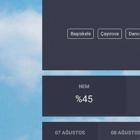
Başiskele
Çayırova
Darıc
NEM
%45
07 AĞUSTOS
08 AĞUSTO