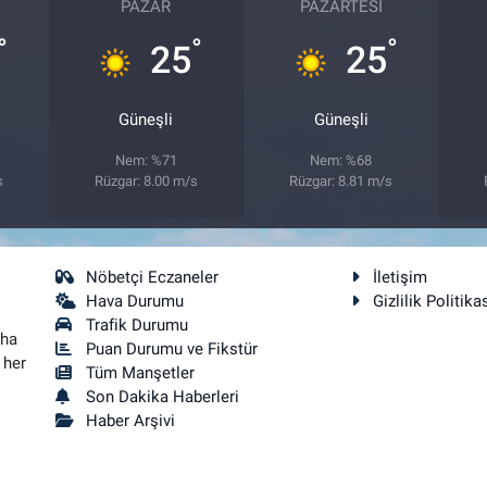
PAZAR
PAZARTESI
°
°
°
25
25
Güneşli
Güneşli
Nem: %71
Nem: %68
s
Rüzgar: 8.00 m/s
Rüzgar: 8.81 m/s
Nöbetçi Eczaneler
İletişim
Hava Durumu
Gizlilik Politika
Trafik Durumu
aha
Puan Durumu ve Fikstür
 her
Tüm Manşetler
Son Dakika Haberleri
Haber Arşivi