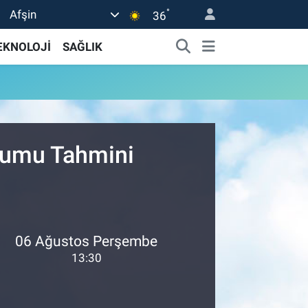
°
Afşin
36
EKNOLOJİ
SAĞLIK
urumu Tahmini
06 Ağustos Perşembe
13:30