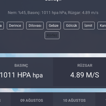
Nem: %45, Basınç: 1011 hpa hPa, Rüzgar: 4.89 m/s
a
Derince
Dilovası
Gebze
Gölcük
İzmit
Kan
Körfez
BASINÇ
RÜZGAR
1011 HPA
4.89 M/S
hpa
S
09 AĞUSTOS
10 AĞUSTOS