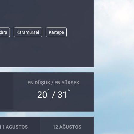
dıra
Karamürsel
Kartepe
EN DÜŞÜK / EN YÜKSEK
°
°
20
/ 31
11 AĞUSTOS
12 AĞUSTOS