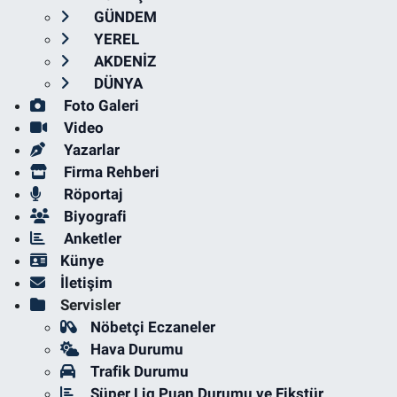
GÜNDEM
YEREL
AKDENİZ
DÜNYA
Foto Galeri
Video
Yazarlar
Firma Rehberi
Röportaj
Biyografi
Anketler
Künye
İletişim
Servisler
Nöbetçi Eczaneler
Hava Durumu
Trafik Durumu
Süper Lig Puan Durumu ve Fikstür