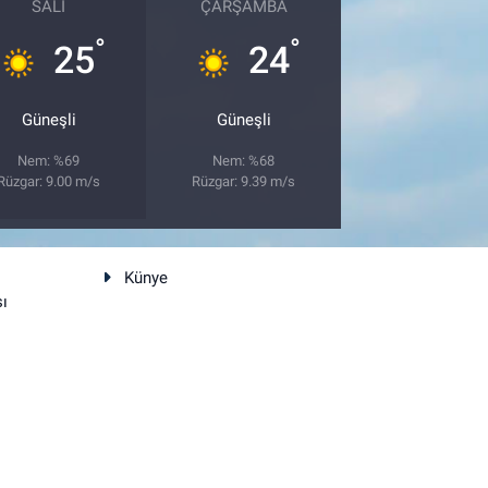
SALI
ÇARŞAMBA
°
°
25
24
Güneşli
Güneşli
Nem: %69
Nem: %68
Rüzgar: 9.00 m/s
Rüzgar: 9.39 m/s
Künye
sı