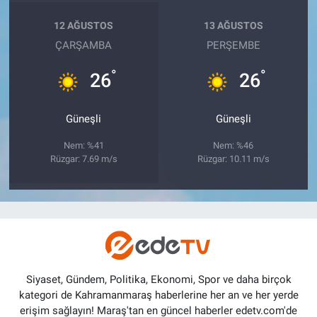
12 AĞUSTOS
13 AĞUSTOS
ÇARŞAMBA
PERŞEMBE
°
°
26
26
Güneşli
Güneşli
Nem: %41
Nem: %46
Rüzgar: 7.69 m/s
Rüzgar: 10.11 m/s
Siyaset, Gündem, Politika, Ekonomi, Spor ve daha birçok
kategori de Kahramanmaraş haberlerine her an ve her yerde
erişim sağlayın! Maraş'tan en güncel haberler edetv.com'de