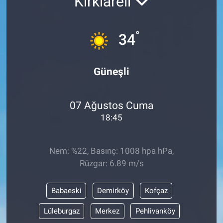
Kırklareli
°
34
Güneşli
07 Ağustos Cuma
18:45
Nem: %22, Basınç: 1008 hpa hPa,
Rüzgar: 6.89 m/s
Babaeski
Demirköy
Kofçaz
Lüleburgaz
Merkez
Pehlivanköy