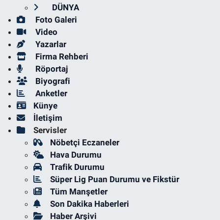
DÜNYA
Foto Galeri
Video
Yazarlar
Firma Rehberi
Röportaj
Biyografi
Anketler
Künye
İletişim
Servisler
Nöbetçi Eczaneler
Hava Durumu
Trafik Durumu
Süper Lig Puan Durumu ve Fikstür
Tüm Manşetler
Son Dakika Haberleri
Haber Arşivi