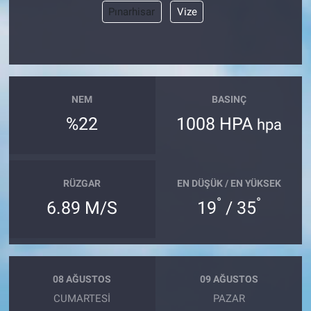
Pınarhisar
Vize
NEM
BASINÇ
%22
1008 HPA
hpa
RÜZGAR
EN DÜŞÜK / EN YÜKSEK
°
°
6.89 M/S
19
/ 35
08 AĞUSTOS
09 AĞUSTOS
CUMARTESI
PAZAR