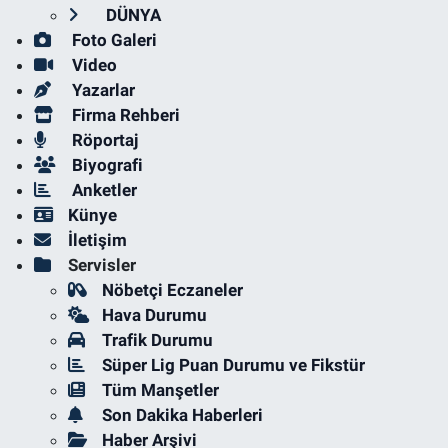
DÜNYA
Foto Galeri
Video
Yazarlar
Firma Rehberi
Röportaj
Biyografi
Anketler
Künye
İletişim
Servisler
Nöbetçi Eczaneler
Hava Durumu
Trafik Durumu
Süper Lig Puan Durumu ve Fikstür
Tüm Manşetler
Son Dakika Haberleri
Haber Arşivi