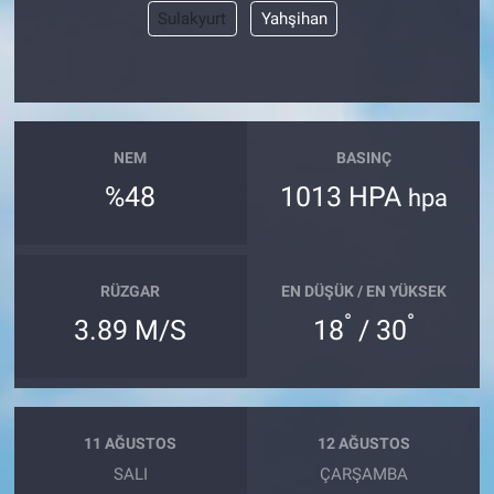
Sulakyurt
Yahşihan
NEM
BASINÇ
%48
1013 HPA
hpa
RÜZGAR
EN DÜŞÜK / EN YÜKSEK
°
°
3.89 M/S
18
/ 30
11 AĞUSTOS
12 AĞUSTOS
SALI
ÇARŞAMBA