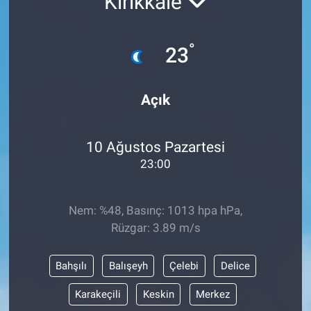
Kırıkkale
°
23
Açık
10 Ağustos Pazartesi
23:00
Nem: %48, Basınç: 1013 hpa hPa,
Rüzgar: 3.89 m/s
Bahşılı
Balışeyh
Çelebi
Delice
Karakeçili
Keskin
Merkez