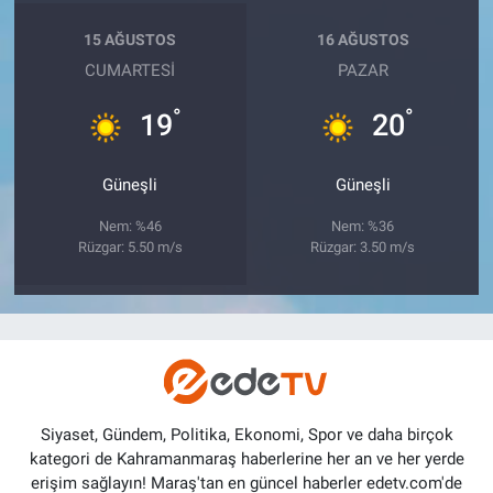
15 AĞUSTOS
16 AĞUSTOS
CUMARTESI
PAZAR
°
°
19
20
Güneşli
Güneşli
Nem: %46
Nem: %36
Rüzgar: 5.50 m/s
Rüzgar: 3.50 m/s
Siyaset, Gündem, Politika, Ekonomi, Spor ve daha birçok
kategori de Kahramanmaraş haberlerine her an ve her yerde
erişim sağlayın! Maraş'tan en güncel haberler edetv.com'de