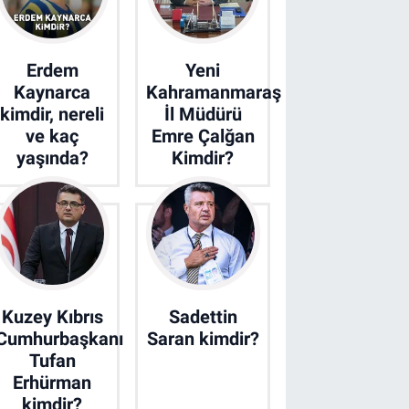
Erdem
Yeni
Kaynarca
Kahramanmaraş
kimdir, nereli
İl Müdürü
ve kaç
Emre Çalğan
yaşında?
Kimdir?
Kuzey Kıbrıs
Sadettin
Cumhurbaşkanı
Saran kimdir?
Tufan
Erhürman
kimdir?