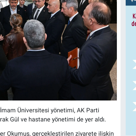
mam Üniversitesi yönetimi, AK Parti
ak Gül ve hastane yönetimi de yer aldı.
r Okumuş, gerçekleştirilen ziyarete ilişkin