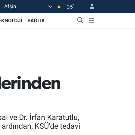
°
Afşin
35
EKNOLOJİ
SAĞLIK
lerinden
l ve Dr. İrfan Karatutlu,
n ardından, KSÜ’de tedavi