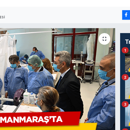
ESI
T
1
2
3