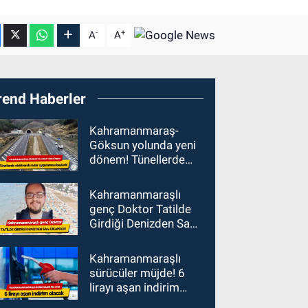
-
+
A
A
rend Haberler
Kahramanmaraş-
Göksun yolunda yeni
dönem! Tünellerde
elektronik radar
uygulaması başladı
Kahramanmaraşlı
genç Doktor Tatilde
Girdiği Denizden Sağ
Çıkamadı!
Kahramanmaraşlı
sürücüler müjde! 6
lirayı aşan indirim
olacak