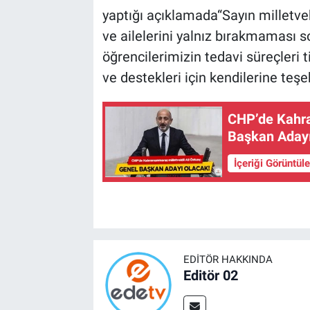
yaptığı açıklamada“Sayın milletvek
ve ailelerini yalnız bırakmaması so
öğrencilerimizin tedavi süreçleri t
ve destekleri için kendilerine teş
CHP’de Kahra
Başkan Adayı
İçeriği Görüntül
EDITÖR HAKKINDA
Editör 02