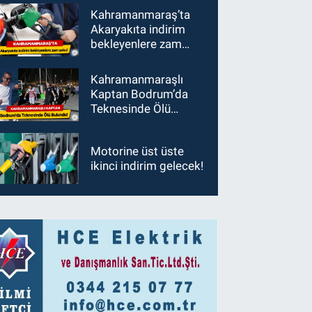
Kahramanmaraş’ta
Akaryakıta indirim
bekleyenlere zam
şoku!
Kahramanmaraşlı
Kaptan Bodrum’da
Teknesinde Ölü
Bulundu!
Motorine üst üste
ikinci indirim gelecek!