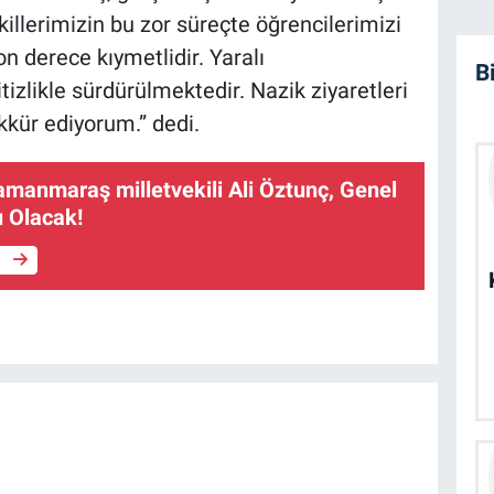
illerimizin bu zor süreçte öğrencilerimizi
n derece kıymetlidir. Yaralı
B
itizlikle sürdürülmektedir. Nazik ziyaretleri
ekkür ediyorum.” dedi.
manmaraş milletvekili Ali Öztunç, Genel
 Olacak!
e