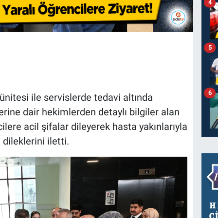
4
5
6
itesi ile servislerde tedavi altında
rine dair hekimlerden detaylı bilgiler alan
ilere acil şifalar dileyerek hasta yakınlarıyla
ileklerini iletti.