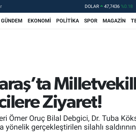
r
DOLAR
47,7436
%0.18
EURO
55,2510
%0.32
GÜNDEM
EKONOMİ
POLİTİKA
SPOR
MAGAZİN
T
STERLİN
64,4811
%0.38
GRAM ALTIN
6660.55
%0.03
BİST100
13.779
%-14
BITCOIN
64.944,08
%-0.18
aş’ta Milletvekil
ilere Ziyaret!
i Ömer Oruç Bilal Debgici, Dr. Tuba Köksa
önelik gerçekleştirilen silahlı saldırını