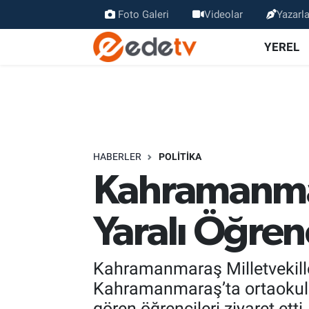
Foto Galeri
Videolar
Yazarla
YEREL
HABERLER
POLİTİKA
Kahramanmar
Yaralı Öğrenc
Kahramanmaraş Milletvekiller
Kahramanmaraş’ta ortaokula y
gören öğrencileri ziyaret etti.