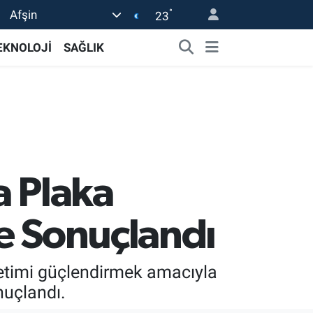
°
Afşin
23
EKNOLOJİ
SAĞLIK
 Plaka
le Sonuçlandı
netimi güçlendirmek amacıyla
nuçlandı.