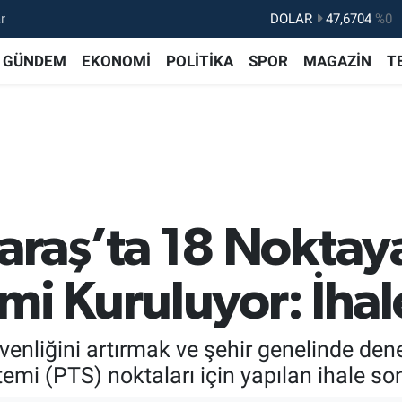
r
DOLAR
47,6704
%0
EURO
55,0406
%-0.08
GÜNDEM
EKONOMİ
POLİTİKA
SPOR
MAGAZİN
T
STERLİN
64,2143
%0
GRAM ALTIN
6500.87
%0.12
BİST100
13.799
%70
BITCOIN
64.643,95
%0.16
aş’ta 18 Noktaya
mi Kuruluyor: İha
enliğini artırmak ve şehir genelinde de
mi (PTS) noktaları için yapılan ihale so