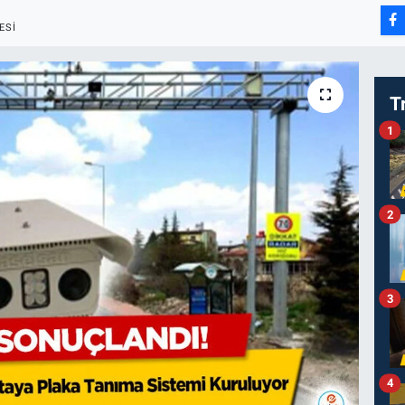
ESI
T
1
2
3
4