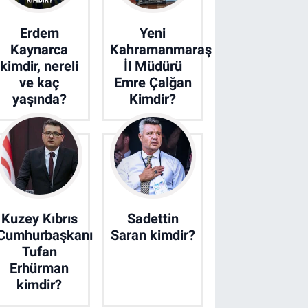
Erdem
Yeni
Kaynarca
Kahramanmaraş
kimdir, nereli
İl Müdürü
ve kaç
Emre Çalğan
yaşında?
Kimdir?
Kuzey Kıbrıs
Sadettin
Cumhurbaşkanı
Saran kimdir?
Tufan
Erhürman
kimdir?