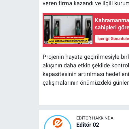
veren firma kazandı ve ilgili kuru
Kahramanmara
sahipleri gö
İçeriği Görüntül
Projenin hayata geçirilmesiyle bi
akışının daha etkin şekilde kontro
kapasitesinin artırılması hedeflen
çalışmalarının önümüzdeki günler
EDITÖR HAKKINDA
Editör 02