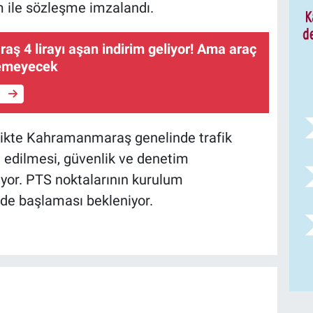
m ile sözleşme imzalandı.
ş 4 lirayı aşan indirim geliyor! Ama araç
remeyecek
e
rlikte Kahramanmaraş genelinde trafik
l edilmesi, güvenlik ve denetim
iyor. PTS noktalarının kurulum
de başlaması bekleniyor.