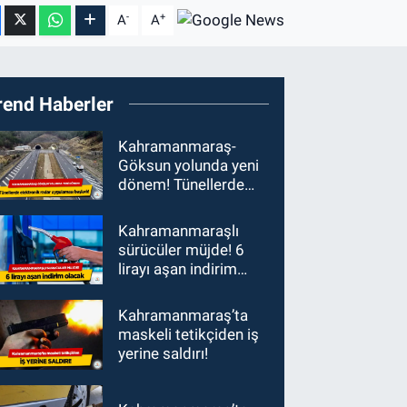
-
+
A
A
rend Haberler
Kahramanmaraş-
Göksun yolunda yeni
dönem! Tünellerde
elektronik radar
uygulaması başladı
Kahramanmaraşlı
sürücüler müjde! 6
lirayı aşan indirim
olacak
Kahramanmaraş’ta
maskeli tetikçiden iş
yerine saldırı!