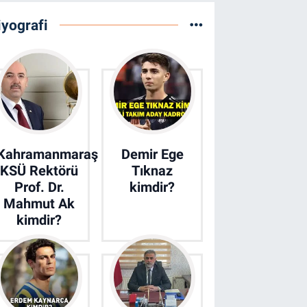
iyografi
Kahramanmaraş
Demir Ege
KSÜ Rektörü
Tıknaz
Prof. Dr.
kimdir?
Mahmut Ak
kimdir?