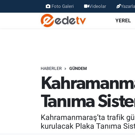
Foto Galeri
Videolar
Yazarla
YEREL
HABERLER
GÜNDEM
Kahramanmar
Tanıma Siste
Kahramanmaraş’ta trafik güv
kurulacak Plaka Tanıma Siste