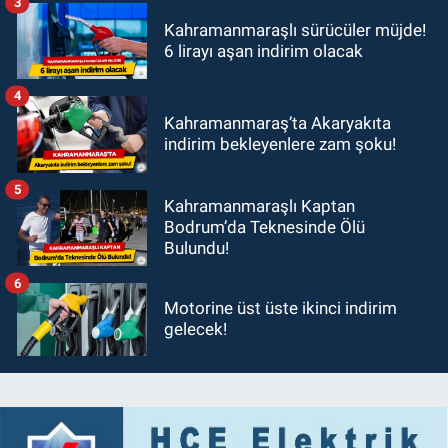
3
Kahramanmaraşlı sürücüler müjde!
6 lirayı aşan indirim olacak
4
Kahramanmaraş’ta Akaryakıta
indirim bekleyenlere zam şoku!
5
Kahramanmaraşlı Kaptan
Bodrum’da Teknesinde Ölü
Bulundu!
6
Motorine üst üste ikinci indirim
gelecek!