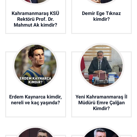
Kahramanmaraş KSÜ
Demir Ege Tıknaz
Rektörü Prof. Dr.
kimdir?
Mahmut Ak kimdir?
Erdem Kaynarca kimdir,
Yeni Kahramanmaraş İl
nereli ve kaç yaşında?
Müdürü Emre Çalğan
Kimdir?