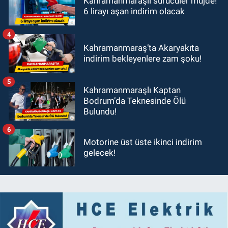
Kahramanmaraşlı sürücüler müjde!
6 lirayı aşan indirim olacak
4
Kahramanmaraş’ta Akaryakıta
indirim bekleyenlere zam şoku!
5
Kahramanmaraşlı Kaptan
Bodrum’da Teknesinde Ölü
Bulundu!
6
Motorine üst üste ikinci indirim
gelecek!