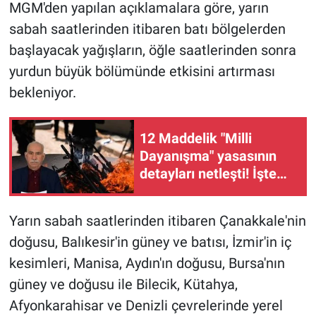
MGM'den yapılan açıklamalara göre, yarın
sabah saatlerinden itibaren batı bölgelerden
başlayacak yağışların, öğle saatlerinden sonra
yurdun büyük bölümünde etkisini artırması
bekleniyor.
12 Maddelik "Milli
Dayanışma" yasasının
detayları netleşti! İşte
teklifin tüm maddeleri
Yarın sabah saatlerinden itibaren Çanakkale'nin
doğusu, Balıkesir'in güney ve batısı, İzmir'in iç
kesimleri, Manisa, Aydın'ın doğusu, Bursa'nın
güney ve doğusu ile Bilecik, Kütahya,
Afyonkarahisar ve Denizli çevrelerinde yerel