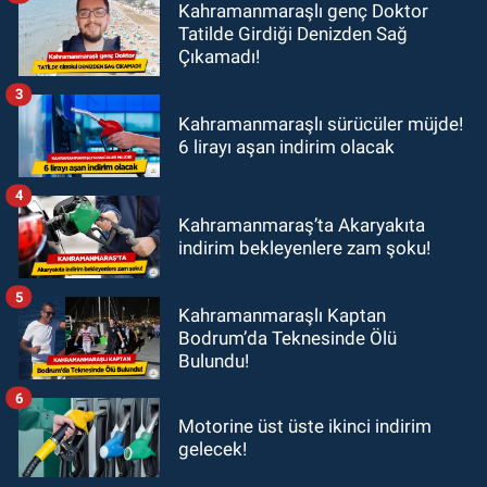
Kahramanmaraşlı genç Doktor
Tatilde Girdiği Denizden Sağ
Çıkamadı!
3
Kahramanmaraşlı sürücüler müjde!
6 lirayı aşan indirim olacak
4
Kahramanmaraş’ta Akaryakıta
indirim bekleyenlere zam şoku!
5
Kahramanmaraşlı Kaptan
Bodrum’da Teknesinde Ölü
Bulundu!
6
Motorine üst üste ikinci indirim
gelecek!