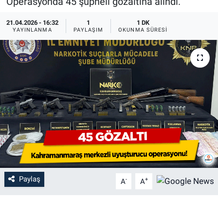
Operasyonda 45 şüpheli gözaltına alındı.
21.04.2026 - 16:32
1
1 DK
YAYINLANMA
PAYLAŞIM
OKUNMA SÜRESI
Paylaş
-
+
A
A