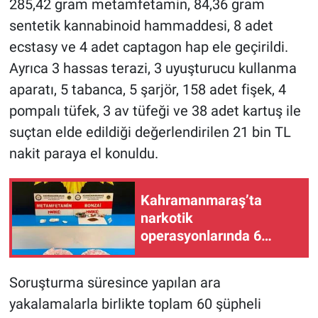
285,42 gram metamfetamin, 84,36 gram
sentetik kannabinoid hammaddesi, 8 adet
ecstasy ve 4 adet captagon hap ele geçirildi.
Ayrıca 3 hassas terazi, 3 uyuşturucu kullanma
aparatı, 5 tabanca, 5 şarjör, 158 adet fişek, 4
pompalı tüfek, 3 av tüfeği ve 38 adet kartuş ile
suçtan elde edildiği değerlendirilen 21 bin TL
nakit paraya el konuldu.
Kahramanmaraş’ta
narkotik
operasyonlarında 6
şüpheli tutuklandı
Soruşturma süresince yapılan ara
yakalamalarla birlikte toplam 60 şüpheli