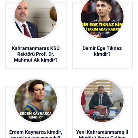
Kahramanmaraş KSÜ
Demir Ege Tıknaz
Rektörü Prof. Dr.
kimdir?
Mahmut Ak kimdir?
Erdem Kaynarca kimdir,
Yeni Kahramanmaraş İl
nereli ve kaç yaşında?
Müdürü Emre Çalğan