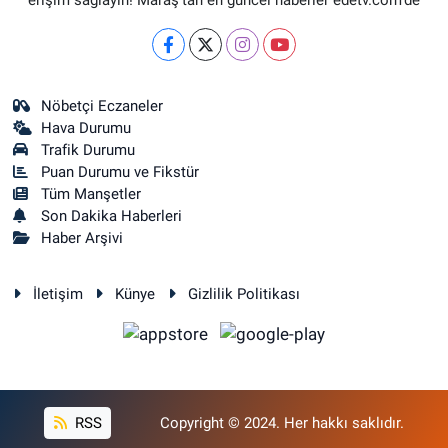
erişim sağlayın! Maraş'tan en güncel haberler edetv.com'de
Nöbetçi Eczaneler
Hava Durumu
Trafik Durumu
Puan Durumu ve Fikstür
Tüm Manşetler
Son Dakika Haberleri
Haber Arşivi
İletişim
Künye
Gizlilik Politikası
RSS
Copyright © 2024. Her hakkı saklıdır.