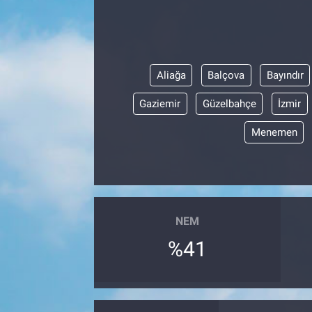
Aliağa
Balçova
Bayındır
Gaziemir
Güzelbahçe
İzmir
Menemen
NEM
%41