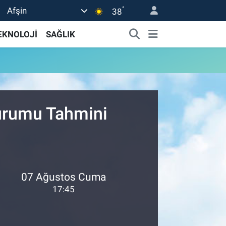
°
Afşin
38
EKNOLOJİ
SAĞLIK
Durumu Tahmini
07 Ağustos Cuma
17:45