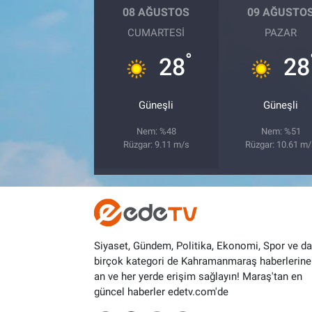
08 AĞUSTOS
09 AĞUSTO
CUMARTESI
PAZAR
°
28
28
Güneşli
Güneşli
Nem: %48
Nem: %51
Rüzgar: 9.11 m/s
Rüzgar: 10.61 m
Siyaset, Gündem, Politika, Ekonomi, Spor ve d
birçok kategori de Kahramanmaraş haberlerine
an ve her yerde erişim sağlayın! Maraş'tan en
güncel haberler edetv.com'de