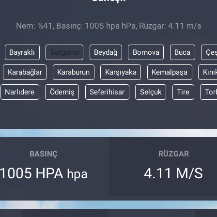
Nem: %41, Basınç: 1005 hpa hPa, Rüzgar: 4.11 m/s
Bayraklı
Bergama
Beydağ
Bornova
Buca
Çe
Karabağlar
Karaburun
Karşıyaka
Kemalpaşa
Kını
Narlıdere
Ödemiş
Seferihisar
Selçuk
Tire
Tor
BASINÇ
RÜZGAR
1005 HPA
4.11 M/S
hpa