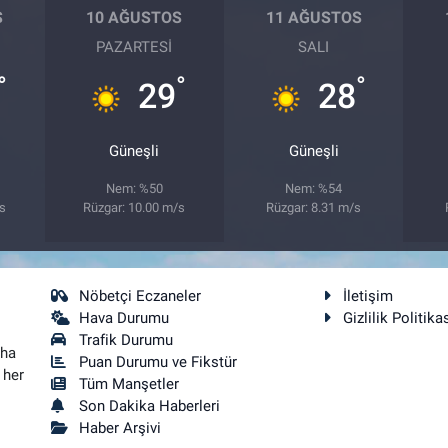
S
10 AĞUSTOS
11 AĞUSTOS
PAZARTESI
SALI
°
°
°
29
28
Güneşli
Güneşli
Nem: %50
Nem: %54
/s
Rüzgar: 10.00 m/s
Rüzgar: 8.31 m/s
Nöbetçi Eczaneler
İletişim
Hava Durumu
Gizlilik Politika
Trafik Durumu
aha
Puan Durumu ve Fikstür
 her
Tüm Manşetler
Son Dakika Haberleri
Haber Arşivi