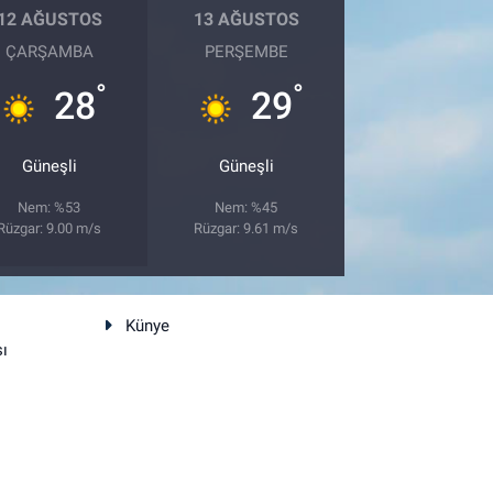
12 AĞUSTOS
13 AĞUSTOS
ÇARŞAMBA
PERŞEMBE
°
°
28
29
Güneşli
Güneşli
Nem: %53
Nem: %45
Rüzgar: 9.00 m/s
Rüzgar: 9.61 m/s
Künye
sı