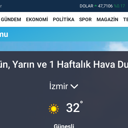
r
DOLAR
47,7106
%0.17
EURO
55,1652
%0.27
GÜNDEM
EKONOMİ
POLİTİKA
SPOR
MAGAZİN
T
STERLİN
64,4046
%0.35
mu
GRAM ALTIN
6618.49
%2.12
BİST100
13.773
%-19
BITCOIN
65.130,04
%1.2
, Yarın ve 1 Haftalık Hava 
İzmir
°
32
Güneşli