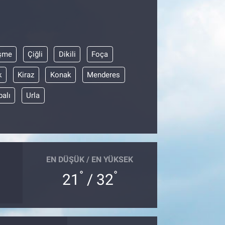
şme
Çiğli
Dikili
Foça
k
Kiraz
Konak
Menderes
balı
Urla
EN DÜŞÜK / EN YÜKSEK
°
°
21
/ 32