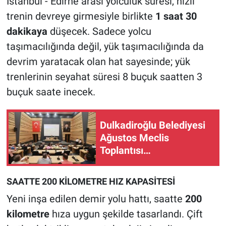
İstanbul - Edirne arası yolculuk süresi, hızlı
trenin devreye girmesiyle birlikte
1 saat 30
dakikaya
düşecek. Sadece yolcu
taşımacılığında değil, yük taşımacılığında da
devrim yaratacak olan hat sayesinde; yük
trenlerinin seyahat süresi 8 buçuk saatten 3
buçuk saate inecek.
Dulkadiroğlu Belediyesi
Ağustos Meclis
Toplantısı
Gerçekleştirildi!
SAATTE 200 KİLOMETRE HIZ KAPASİTESİ
Yeni inşa edilen demir yolu hattı, saatte
200
kilometre
hıza uygun şekilde tasarlandı. Çift