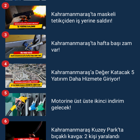
2
Kahramanmaraş’ta maskeli
tetikçiden iş yerine saldırı!
3
Kahramanmaraş’ta hafta başı zam
var!
4
Kahramanmaraş’a Değer Katacak 5
Yatırım Daha Hizmete Giriyor!
5
Motorine üst üste ikinci indirim
gelecek!
6
Kahramanmaraş Kuzey Park’ta
bıçaklı kavga: 2 kişi yaralandı