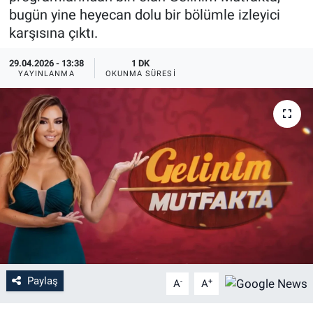
bugün yine heyecan dolu bir bölümle izleyici
karşısına çıktı.
29.04.2026 - 13:38
1 DK
YAYINLANMA
OKUNMA SÜRESI
Paylaş
-
+
A
A