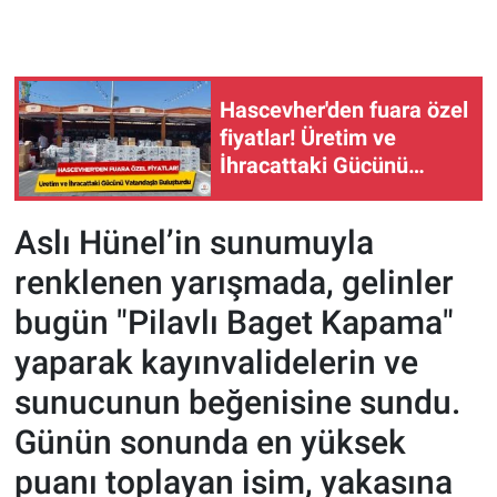
Hascevher'den fuara özel
fiyatlar! Üretim ve
İhracattaki Gücünü
Vatandaşla Buluşturdu
Aslı Hünel’in sunumuyla
renklenen yarışmada, gelinler
bugün "Pilavlı Baget Kapama"
yaparak kayınvalidelerin ve
sunucunun beğenisine sundu.
Günün sonunda en yüksek
puanı toplayan isim, yakasına