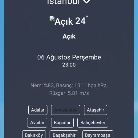
İstanbul
°
24
Açık
06 Ağustos Perşembe
23:00
Nem: %83, Basınç: 1011 hpa hPa,
Rüzgar: 5.81 m/s
Adalar
Arnavutköy
Ataşehir
Avcılar
Bağcılar
Bahçelievler
Bakırköy
Başakşehir
Bayrampaşa