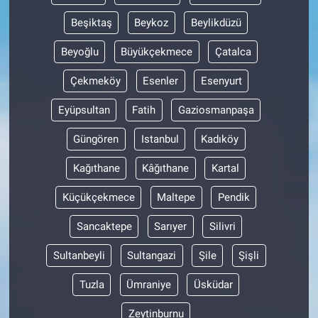
Beşiktaş
Beykoz
Beylikdüzü
Beyoğlu
Büyükçekmece
Çatalca
Çekmeköy
Esenler
Esenyurt
Eyüpsultan
Fatih
Gaziosmanpaşa
Güngören
Istanbul
Kadıköy
Kağıthane
Kâğıthane
Kartal
Küçükçekmece
Maltepe
Pendik
Sancaktepe
Sarıyer
Silivri
Sultanbeyli
Sultangazi
Şile
Şişli
Tuzla
Ümraniye
Üsküdar
Zeytinburnu