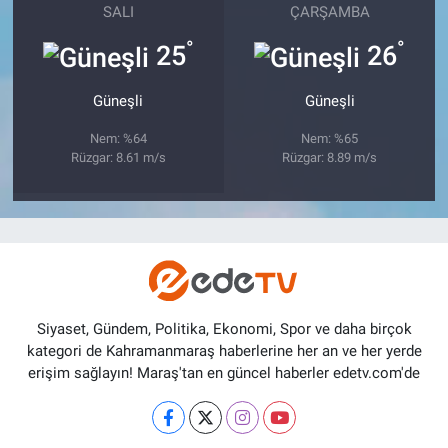
SALI
ÇARŞAMBA
°
°
25
26
Güneşli
Güneşli
Nem: %64
Nem: %65
Rüzgar: 8.61 m/s
Rüzgar: 8.89 m/s
Siyaset, Gündem, Politika, Ekonomi, Spor ve daha birçok
kategori de Kahramanmaraş haberlerine her an ve her yerde
erişim sağlayın! Maraş'tan en güncel haberler edetv.com'de