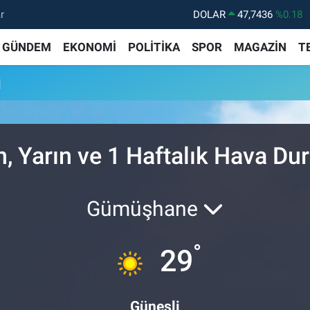
r
DOLAR
47,7436
%0.18
EURO
55,2510
%0.32
GÜNDEM
EKONOMİ
POLİTİKA
SPOR
MAGAZİN
T
STERLİN
64,4811
%0.38
u
GRAM ALTIN
6660.55
%0.03
BİST100
13.779
%-14
BITCOIN
64.944,08
%-0.18
, Yarın ve 1 Haftalık Hava D
Gümüşhane
°
29
Güneşli