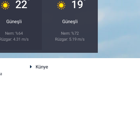
°
°
22
19
Güneşli
Güneşli
Nem: %64
Nem: %72
Rüzgar: 4.31 m/s
Rüzgar: 5.19 m/s
Künye
sı