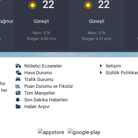
°
°
°
22
22
 Yağmur
Güneşli
Güneşli
Nem: %76
Nem: %76
s
Rüzgar: 4.50 m/s
Rüzgar: 4.31 m/s
Nöbetçi Eczaneler
İletişim
Hava Durumu
Gizlilik Politika
Trafik Durumu
aha
Puan Durumu ve Fikstür
 her
Tüm Manşetler
Son Dakika Haberleri
Haber Arşivi