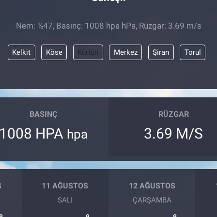
Nem: %47, Basınç: 1008 hpa hPa, Rüzgar: 3.69 m/s
Kelkit
Köse
Kürtün
Merkez
Şiran
Torul
BASINÇ
RÜZGAR
1008 HPA
3.69 M/S
hpa
S
11 AĞUSTOS
12 AĞUSTOS
SALI
ÇARŞAMBA