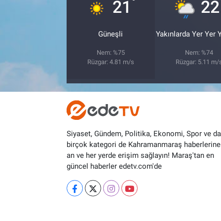
°
21
22
Güneşli
Yakınlarda Yer Yer
Nem: %75
Nem: %74
Rüzgar: 4.81 m/s
Rüzgar: 5.11 m/
Siyaset, Gündem, Politika, Ekonomi, Spor ve d
birçok kategori de Kahramanmaraş haberlerine
an ve her yerde erişim sağlayın! Maraş'tan en
güncel haberler edetv.com'de