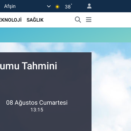
°
Afşin
38
EKNOLOJİ
SAĞLIK
urumu Tahmini
08 Ağustos Cumartesi
13:15