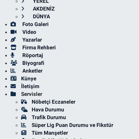
YEREL
AKDENİZ
DÜNYA
Foto Galeri
Video
Yazarlar
Firma Rehberi
Röportaj
Biyografi
Anketler
Künye
İletişim
Servisler
Nöbetçi Eczaneler
Hava Durumu
Trafik Durumu
Süper Lig Puan Durumu ve Fikstür
Tüm Manşetler