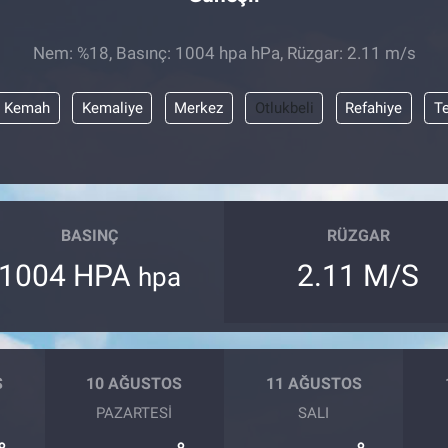
Nem: %18, Basınç: 1004 hpa hPa, Rüzgar: 2.11 m/s
Kemah
Kemaliye
Merkez
Otlukbeli
Refahiye
T
BASINÇ
RÜZGAR
1004 HPA
2.11 M/S
hpa
S
10 AĞUSTOS
11 AĞUSTOS
PAZARTESI
SALI