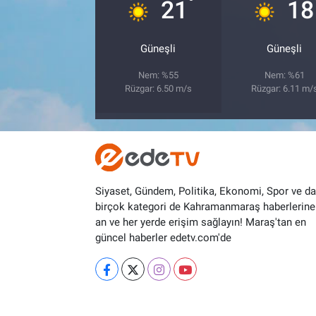
°
21
18
Güneşli
Güneşli
Nem: %55
Nem: %61
Rüzgar: 6.50 m/s
Rüzgar: 6.11 m/
Siyaset, Gündem, Politika, Ekonomi, Spor ve d
birçok kategori de Kahramanmaraş haberlerine
an ve her yerde erişim sağlayın! Maraş'tan en
güncel haberler edetv.com'de