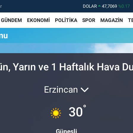
r
DOLAR
47,7069
%0.17
EURO
55,0265
%0.01
GÜNDEM
EKONOMİ
POLİTİKA
SPOR
MAGAZİN
T
STERLİN
64,1897
%0.02
mu
GRAM ALTIN
6618.49
%2.12
BİST100
13.887
%64
BITCOIN
65.130,04
%1.2
ün, Yarın ve 1 Haftalık Hava 
Erzincan
°
30
Güneşli