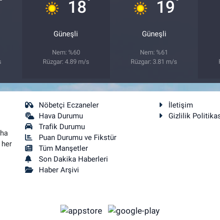
°
°
°
18
19
Güneşli
Güneşli
Nem: %60
Nem: %61
s
Rüzgar: 4.89 m/s
Rüzgar: 3.81 m/s
Nöbetçi Eczaneler
İletişim
Hava Durumu
Gizlilik Politika
Trafik Durumu
aha
Puan Durumu ve Fikstür
 her
Tüm Manşetler
Son Dakika Haberleri
Haber Arşivi