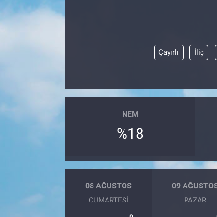
Çayırlı
İliç
NEM
%18
08 AĞUSTOS
09 AĞUSTO
CUMARTESI
PAZAR