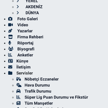
YEREL
AKDENİZ
DÜNYA
Foto Galeri
Video
Yazarlar
Firma Rehberi
Röportaj
Biyografi
Anketler
Künye
İletişim
Servisler
Nöbetçi Eczaneler
Hava Durumu
Trafik Durumu
Süper Lig Puan Durumu ve Fikstür
Tüm Manşetler