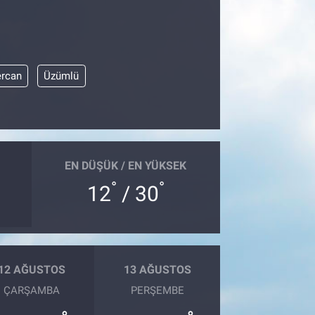
ercan
Üzümlü
EN DÜŞÜK / EN YÜKSEK
°
°
12
/ 30
12 AĞUSTOS
13 AĞUSTOS
ÇARŞAMBA
PERŞEMBE