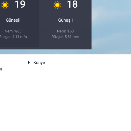
°
°
19
18
Güneşli
Güneşli
Nem: %63
Nem: %68
Rüzgar: 4.11 m/s
Rüzgar: 5.61 m/s
Künye
sı