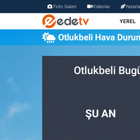
Foto Galeri
Videolar
Yazarla
YEREL
Otlukbeli Hava Duru
Otlukbeli Bug
ŞU AN