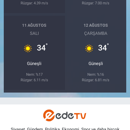
Rüzgar: 4.39 m/s
Rüzgar: 7.00 m/s
11 AĞUSTOS
12 AĞUSTOS
SALI
ÇARŞAMBA
°
°
34
34
Güneşli
Güneşli
Nem: %17
Nem: %16
Rüzgar: 6.11 m/s
Rüzgar: 6.81 m/s
Siyaset, Gündem, Politika, Ekonomi, Spor ve daha birçok