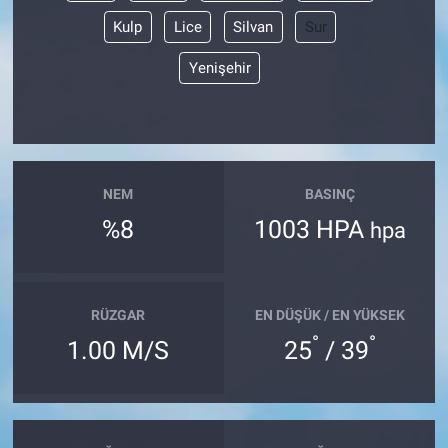
Kulp
Lice
Silvan
Sur
Yenişehir
NEM
BASINÇ
%8
1003 HPA
hpa
RÜZGAR
EN DÜŞÜK / EN YÜKSEK
°
°
1.00 M/S
25
/ 39