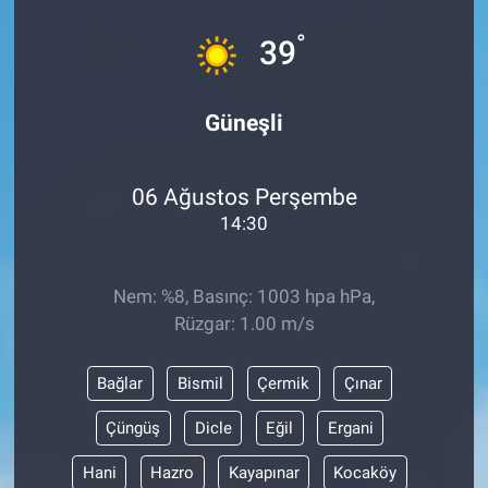
°
39
Güneşli
06 Ağustos Perşembe
14:30
Nem: %8, Basınç: 1003 hpa hPa,
Rüzgar: 1.00 m/s
Bağlar
Bismil
Çermik
Çınar
Çüngüş
Dicle
Eğil
Ergani
Hani
Hazro
Kayapınar
Kocaköy