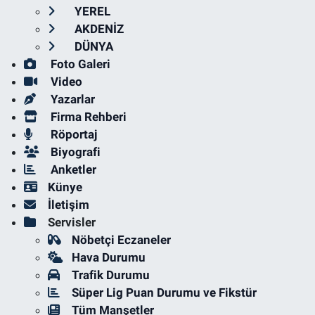
YEREL
AKDENİZ
DÜNYA
Foto Galeri
Video
Yazarlar
Firma Rehberi
Röportaj
Biyografi
Anketler
Künye
İletişim
Servisler
Nöbetçi Eczaneler
Hava Durumu
Trafik Durumu
Süper Lig Puan Durumu ve Fikstür
Tüm Manşetler