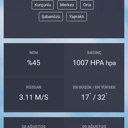
Kurşunlu
Merkez
Orta
Şabanözü
Yapraklı
NEM
BASINÇ
%45
1007 HPA
hpa
RÜZGAR
EN DÜŞÜK / EN YÜKSEK
°
°
3.11 M/S
17
/ 32
08 AĞUSTOS
09 AĞUSTOS