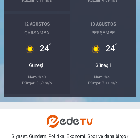
Rüzgar: 6.11 m/s
Rüzgar: 4.89 m/s
12 AĞUSTOS
13 AĞUSTOS
ÇARŞAMBA
PERŞEMBE
°
°
24
24
Güneşli
Güneşli
Nem: %40
Nem: %41
Rüzgar: 5.69 m/s
Rüzgar: 7.11 m/s
Siyaset, Gündem, Politika, Ekonomi, Spor ve daha birçok