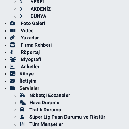
YEREL
AKDENİZ
DÜNYA
Foto Galeri
Video
Yazarlar
Firma Rehberi
Röportaj
Biyografi
Anketler
Künye
İletişim
Servisler
Nöbetçi Eczaneler
Hava Durumu
Trafik Durumu
Süper Lig Puan Durumu ve Fikstür
Tüm Manşetler