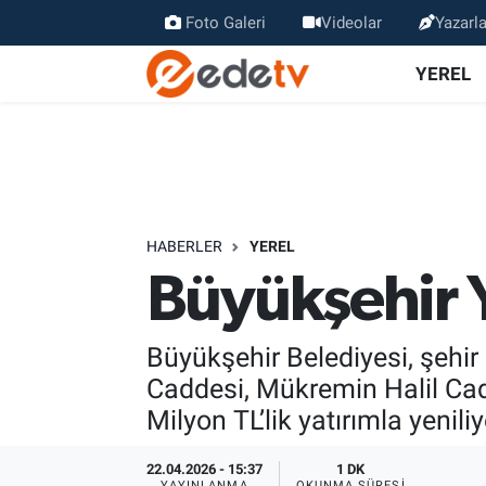
Foto Galeri
Videolar
Yazarla
YEREL
HABERLER
YEREL
Büyükşehir Y
Büyükşehir Belediyesi, şehi
Caddesi, Mükremin Halil Cad
Milyon TL’lik yatırımla yeniliy
22.04.2026 - 15:37
1 DK
YAYINLANMA
OKUNMA SÜRESI