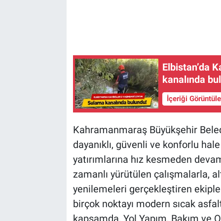
Elbistan’da 
kanalında bu
İçeriği Görüntül
Kahramanmaraş Büyükşehir Belediy
dayanıklı, güvenli ve konforlu hal
yatırımlarına hız kesmeden devam
zamanlı yürütülen çalışmalarla, a
yenilemeleri gerçekleştiren ekipl
birçok noktayı modern sıcak asfal
kapsamda, Yol Yapım, Bakım ve On