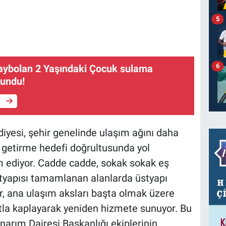
5
6
Kaybolan 2 Yaşındaki Çocuk sulama
lundu!
e
esi, şehir genelinde ulaşım ağını daha
e getirme hedefi doğrultusunda yol
 ediyor. Cadde cadde, sokak sokak eş
ltyapısı tamamlanan alanlarda üstyapı
er, ana ulaşım aksları başta olmak üzere
tla kaplayarak yeniden hizmete sunuyor. Bu
arım Dairesi Başkanlığı ekiplerinin