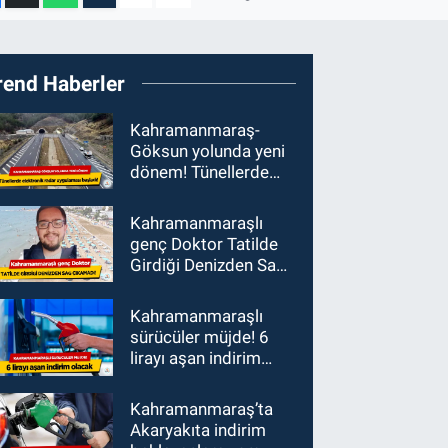
rend Haberler
Kahramanmaraş-
Göksun yolunda yeni
dönem! Tünellerde
elektronik radar
uygulaması başladı
Kahramanmaraşlı
genç Doktor Tatilde
Girdiği Denizden Sağ
Çıkamadı!
Kahramanmaraşlı
sürücüler müjde! 6
lirayı aşan indirim
olacak
Kahramanmaraş’ta
Akaryakıta indirim