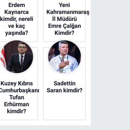
Erdem
Yeni
Kaynarca
Kahramanmaraş
kimdir, nereli
İl Müdürü
ve kaç
Emre Çalğan
yaşında?
Kimdir?
Kuzey Kıbrıs
Sadettin
Cumhurbaşkanı
Saran kimdir?
Tufan
Erhürman
kimdir?