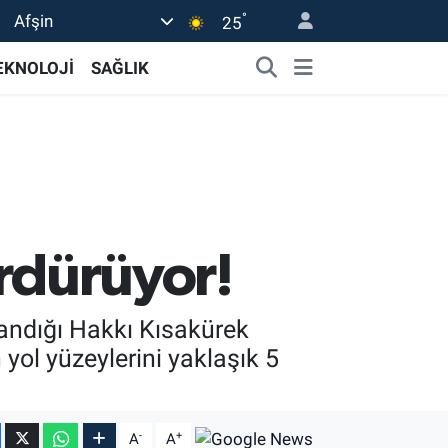
°
Afşin
25
EKNOLOJİ
SAĞLIK
ürdürüyor!
landığı Hakkı Kısakürek
ol yüzeylerini yaklaşık 5
-
+
A
A