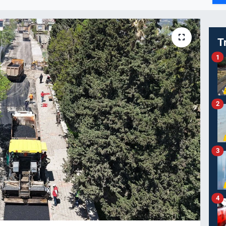
T
1
2
3
4