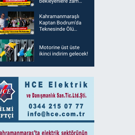
bekleyenlere zam
şoku!
Kahramanmaraşlı
Kaptan Bodrum’da
Teknesinde Ölü
Bulundu!
Motorine üst üste
ikinci indirim gelecek!