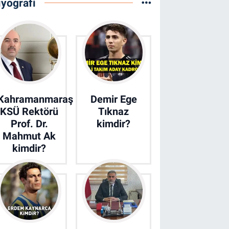
iyografi
Kahramanmaraş
Demir Ege
KSÜ Rektörü
Tıknaz
Prof. Dr.
kimdir?
Mahmut Ak
kimdir?