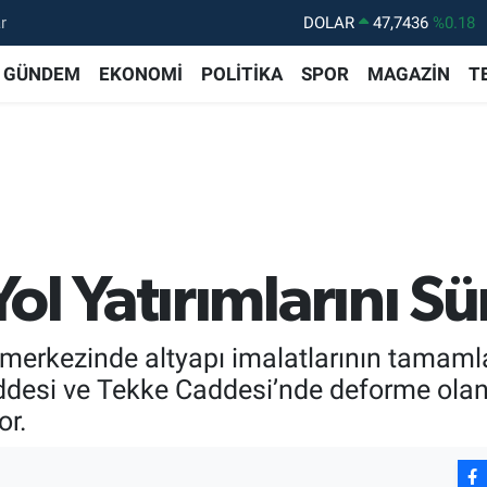
r
DOLAR
47,7436
%0.18
EURO
55,2510
%0.32
GÜNDEM
EKONOMİ
POLİTİKA
SPOR
MAGAZİN
T
STERLİN
64,4811
%0.38
GRAM ALTIN
6660.55
%0
BİST100
13.779
%-14
BITCOIN
64.815,30
%-0.1
ol Yatırımlarını S
r merkezinde altyapı imalatlarının tamam
desi ve Tekke Caddesi’nde deforme olan y
or.