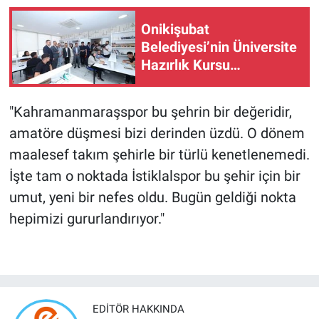
Onikişubat
Belediyesi’nin Üniversite
Hazırlık Kursu
başvurularında son gün 7
Ağustos!
"Kahramanmaraşspor bu şehrin bir değeridir,
amatöre düşmesi bizi derinden üzdü. O dönem
maalesef takım şehirle bir türlü kenetlenemedi.
İşte tam o noktada İstiklalspor bu şehir için bir
umut, yeni bir nefes oldu. Bugün geldiği nokta
hepimizi gururlandırıyor."
EDITÖR HAKKINDA