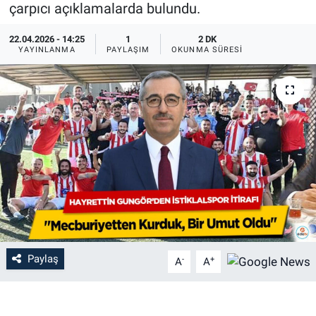
çarpıcı açıklamalarda bulundu.
22.04.2026 - 14:25
1
2 DK
YAYINLANMA
PAYLAŞIM
OKUNMA SÜRESI
Paylaş
-
+
A
A