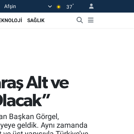
°
Afşin
37
EKNOLOJİ
SAĞLIK
aş Alt ve
Olacak”
an Başkan Görgel,
viyeye geldik. Aynı zamanda
 ve üst yapısıyla Türkiye’ye