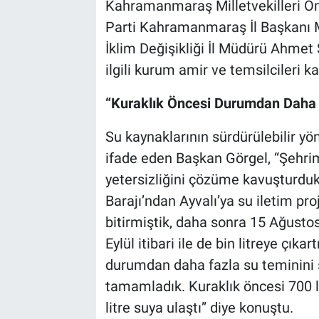
Kahramanmaraş Milletvekilleri Öm
Parti Kahramanmaraş İl Başkanı M
İklim Değişikliği İl Müdürü Ahmet
ilgili kurum amir ve temsilcileri kat
“Kuraklık Öncesi Durumdan Daha 
Su kaynaklarının sürdürülebilir yö
ifade eden Başkan Görgel, “Şehri
yetersizliğini çözüme kavuşturduk
Barajı’ndan Ayvalı’ya su iletim pro
bitirmiştik, daha sonra 15 Ağustos 
Eylül itibari ile de bin litreye çık
durumdan daha fazla su teminini 
tamamladık. Kuraklık öncesi 700 l
litre suya ulaştı” diye konuştu.