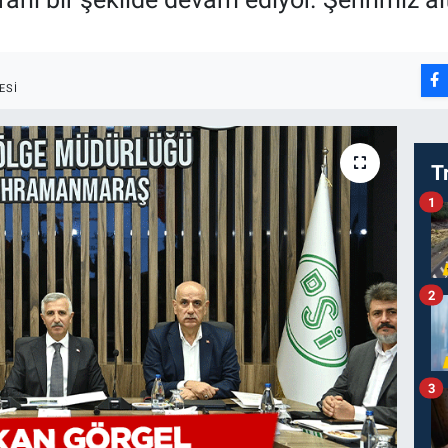
ESI
T
1
2
3