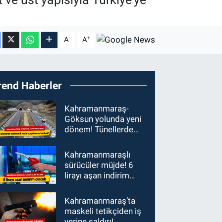
-
+
A
A
rend Haberler
Kahramanmaraş-
Göksun yolunda yeni
dönem! Tünellerde
elektronik radar
uygulaması başladı
Kahramanmaraşlı
sürücüler müjde! 6
lirayı aşan indirim
olacak
Kahramanmaraş’ta
maskeli tetikçiden iş
yerine saldırı!