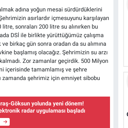
 almak adına yoğun mesai sürdürdüklerini
“Şehrimizin asırlardır içmesuyunu karşılayan
itre, sonraları 200 litre su alınırken bu
a DSİ ile birlikte yürüttüğümüz çalışma
ik ve birkaç gün sonra oradan da su alımına
kine başlamış olacağız. Şehrimizin su arzı
kalmadı. Zor zamanlar geçirdik. 500 Milyon
limi içerisinde tamamlamış ve şehre
nı zamanda şehrimiz için emniyet sibobu
aş-Göksun yolunda yeni dönem!
ektronik radar uygulaması başladı
e