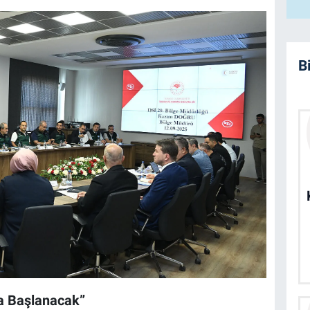
B
na Başlanacak”