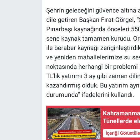
Şehrin geleceğini güvence altına
dile getiren Başkan Fırat Görgel, 
Pınarbaşı kaynağında önceleri 550 l
sene kaynak tamamen kurudu. Orad
ile beraber kaynağı zenginleştird
ve yeniden mahallelerimize su sev
noktasında herhangi bir problemi 
TL’lik yatırımı 3 ay gibi zaman di
kazandırmış olduk. Bu yatırım ay
durumunda” ifadelerini kullandı.
Kahramanmar
Tünellerde el
İçeriği Görüntül