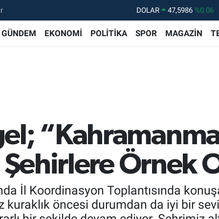
r
DOLAR
47,5986
%0.06
EURO
55,0700
%0.1
GÜNDEM
EKONOMİ
POLİTİKA
SPOR
MAGAZİN
T
STERLİN
64,2438
%0.21
GRAM ALTIN
6513.94
%0.32
BİST100
13.768
%48
BITCOIN
64.602,05
%0.69
el; “Kahramanmar
a Şehirlere Örnek 
nda İl Koordinasyon Toplantısında konuş
z kuraklık öncesi durumdan da iyi bir se
arlı bir şekilde devam ediyor. Şehrimiz alt