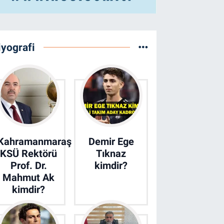
iyografi
Kahramanmaraş
Demir Ege
KSÜ Rektörü
Tıknaz
Prof. Dr.
kimdir?
Mahmut Ak
kimdir?