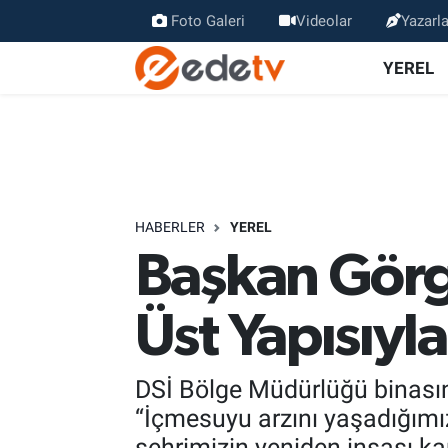
Foto Galeri
Videolar
Yazarla
YEREL
HABERLER
YEREL
Başkan Görg
Üst Yapısıyl
DSİ Bölge Müdürlüğü binası
“İçmesuyu arzını yaşadığımı
şehrimizin yeniden inşası kar