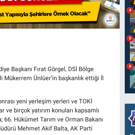
4
5
6
ye Başkanı Fırat Görgel, DSİ Bölge
 Mükerrem Ünlüer’in başkanlık ettiği İl
onrası yeni yerleşim yerleri ve TOKİ
lar ve birçok yatırım konuları kapsamlı
ıya; 66. Hükümet Tarım ve Orman Bakanı
 Müdürü Mehmet Akif Balta, AK Parti