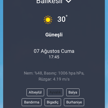
Balıkesir
°
30
Güneşli
07 Ağustos Cuma
17:45
Nem: %48, Basınç: 1006 hpa hPa,
Rüzgar: 4.19 m/s
Altıeylül
Ayvalık
Balya
Bandırma
Bigadiç
Burhaniye