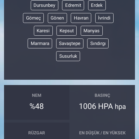
Dursunbey
Edremit
Erdek
Gömeç
Gönen
Havran
İvrindi
Karesi
Kepsut
Manyas
Marmara
Savaştepe
Sındırgı
Susurluk
NEM
BASINÇ
%48
1006 HPA
hpa
RÜZGAR
EN DÜŞÜK / EN YÜKSEK