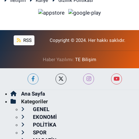
İletişim
Künye
Gizlilik Politikası
RSS
Copyright © 2024. Her hakkı saklıdır.
Haber Yazılımı:
TE Bilişim
Ana Sayfa
Kategoriler
GENEL
EKONOMİ
POLİTİKA
SPOR