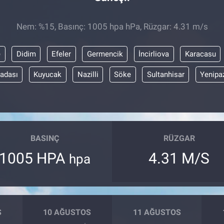
Nem: %15, Basınç: 1005 hpa hPa, Rüzgar: 4.31 m/s
e
Didim
Efeler
Germencik
İncirliova
Karacasu
adası
Kuyucak
Nazilli
Söke
Sultanhisar
Yenipa
BASINÇ
RÜZGAR
1005 HPA
4.31 M/S
hpa
S
10 AĞUSTOS
11 AĞUSTOS