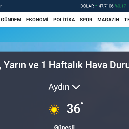
r
DOLAR
47,7106
%0.17
EURO
55,1652
%0.27
GÜNDEM
EKONOMİ
POLİTİKA
SPOR
MAGAZİN
T
STERLİN
64,4046
%0.35
GRAM ALTIN
6618.49
%2.12
BİST100
13.773
%-19
BITCOIN
65.130,04
%1.2
 Yarın ve 1 Haftalık Hava Du
Aydın
°
36
Güneşli