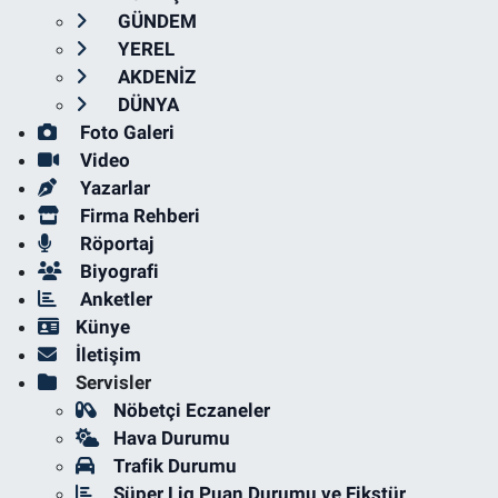
GÜNDEM
YEREL
AKDENİZ
DÜNYA
Foto Galeri
Video
Yazarlar
Firma Rehberi
Röportaj
Biyografi
Anketler
Künye
İletişim
Servisler
Nöbetçi Eczaneler
Hava Durumu
Trafik Durumu
Süper Lig Puan Durumu ve Fikstür