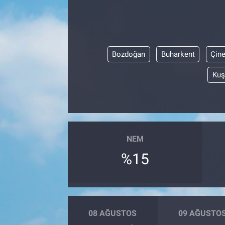
Bozdoğan
Buharkent
Çin
Kuş
NEM
%15
08 AĞUSTOS
09 AĞUSTO