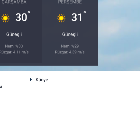
ÇARŞAMBA
PERŞEMBE
°
°
30
31
Güneşli
Güneşli
Nem: %33
Nem: %29
Rüzgar: 4.11 m/s
Rüzgar: 4.39 m/s
Künye
sı