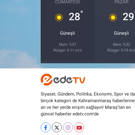
CUMARTESI
PAZAR
°
28
29
Güneşli
Güneşli
Nem: %37
Nem: %32
Rüzgar: 6.11 m/s
Rüzgar: 5.19 m/
Siyaset, Gündem, Politika, Ekonomi, Spor ve d
birçok kategori de Kahramanmaraş haberlerine
an ve her yerde erişim sağlayın! Maraş'tan en
güncel haberler edetv.com'de