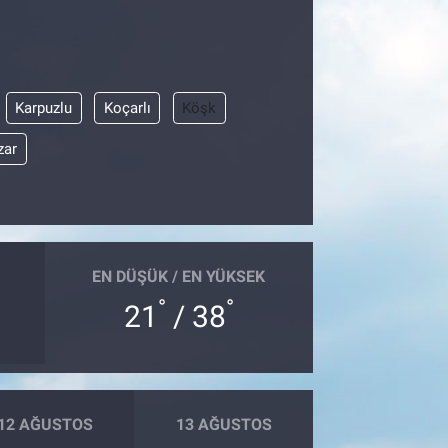
Karpuzlu
Koçarlı
Köşk
zar
EN DÜŞÜK / EN YÜKSEK
°
°
21
/ 38
12 AĞUSTOS
13 AĞUSTOS