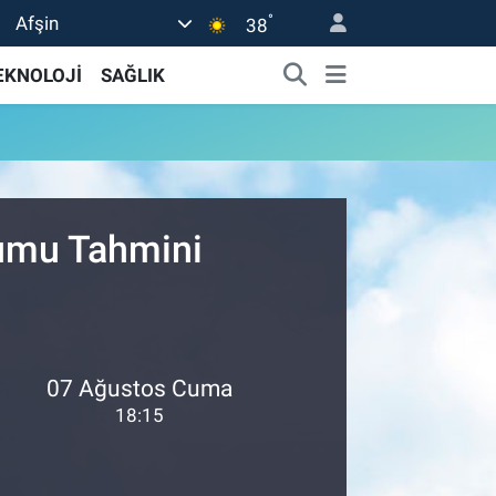
°
Afşin
38
EKNOLOJİ
SAĞLIK
rumu Tahmini
07 Ağustos Cuma
18:15