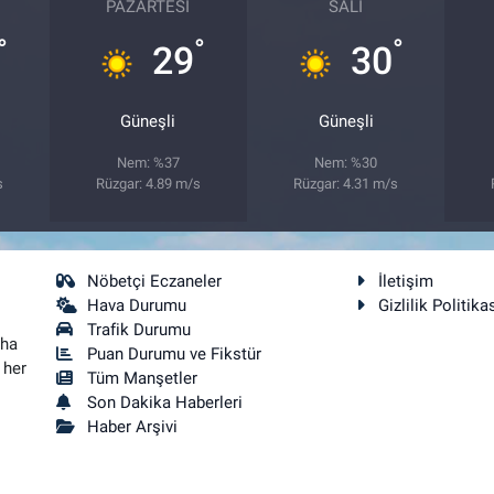
PAZARTESI
SALI
°
°
°
29
30
Güneşli
Güneşli
Nem: %37
Nem: %30
s
Rüzgar: 4.89 m/s
Rüzgar: 4.31 m/s
Nöbetçi Eczaneler
İletişim
Hava Durumu
Gizlilik Politika
Trafik Durumu
aha
Puan Durumu ve Fikstür
 her
Tüm Manşetler
Son Dakika Haberleri
Haber Arşivi