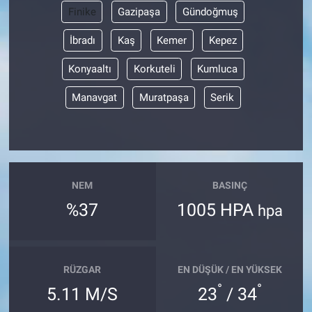
Finike
Gazipaşa
Gündoğmuş
İbradı
Kaş
Kemer
Kepez
Konyaaltı
Korkuteli
Kumluca
Manavgat
Muratpaşa
Serik
NEM
BASINÇ
%37
1005 HPA
hpa
RÜZGAR
EN DÜŞÜK / EN YÜKSEK
°
°
5.11 M/S
23
/ 34