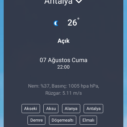
Antalya
°
26
Açık
07 Ağustos Cuma
22:00
Nem: %37, Basınç: 1005 hpa hPa,
Rüzgar: 5.11 m/s
Akseki
Aksu
Alanya
Antalya
Demre
Döşemealtı
Elmalı