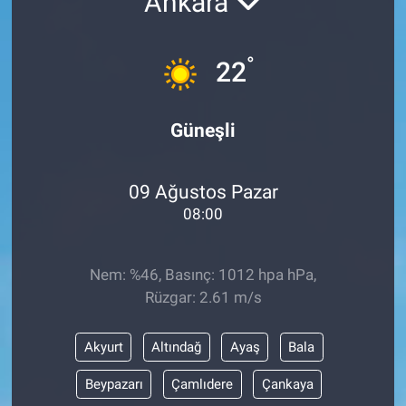
Ankara
°
22
Güneşli
09 Ağustos Pazar
08:00
Nem: %46, Basınç: 1012 hpa hPa,
Rüzgar: 2.61 m/s
Akyurt
Altındağ
Ayaş
Bala
Beypazarı
Çamlıdere
Çankaya