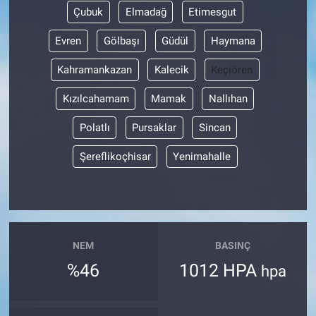
Çubuk
Elmadağ
Etimesgut
Evren
Gölbaşı
Güdül
Haymana
Kahramankazan
Kalecik
Keçiören
Kızılcahamam
Mamak
Nallıhan
Polatlı
Pursaklar
Sincan
Şereflikoçhisar
Yenimahalle
NEM
BASINÇ
%46
1012 HPA
hpa