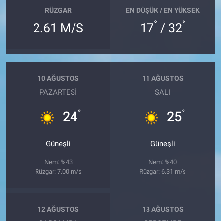
RÜZGAR
EN DÜŞÜK / EN YÜKSEK
°
°
2.61 M/S
17
/ 32
10 AĞUSTOS
11 AĞUSTOS
PAZARTESI
SALI
°
°
24
25
Güneşli
Güneşli
Nem: %43
Nem: %40
Rüzgar: 7.00 m/s
Rüzgar: 6.31 m/s
12 AĞUSTOS
13 AĞUSTOS