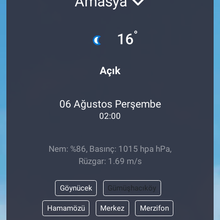
Amasya
°
16
Açık
06 Ağustos Perşembe
02:00
Nem: %86, Basınç: 1015 hpa hPa,
Rüzgar: 1.69 m/s
Göynücek
Gümüşhacıköy
Hamamözü
Merkez
Merzifon