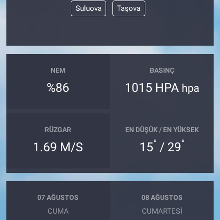
Suluova
Taşova
NEM
BASINÇ
%86
1015 HPA
hpa
RÜZGAR
EN DÜŞÜK / EN YÜKSEK
°
°
1.69 M/S
15
/ 29
07 AĞUSTOS
08 AĞUSTOS
CUMA
CUMARTESI