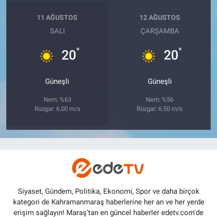
11 AĞUSTOS
12 AĞUSTOS
SALI
ÇARŞAMBA
°
°
20
20
Güneşli
Güneşli
Nem: %63
Nem: %56
Rüzgar: 6.00 m/s
Rüzgar: 6.50 m/s
Siyaset, Gündem, Politika, Ekonomi, Spor ve daha birçok
kategori de Kahramanmaraş haberlerine her an ve her yerde
erişim sağlayın! Maraş'tan en güncel haberler edetv.com'de