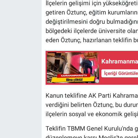
İlçelerin gelişimi için yükseköğreti
getiren Öztunç, eğitim kurumların
değiştirilmesini doğru bulmadığın
bölgedeki ilçelerde üniversite olan
eden Öztunç, hazırlanan teklifin bu
Kahramanmara
İçeriği Görüntül
Kanun teklifine AK Parti Kahrama
verdiğini belirten Öztunç, bu du
ilçelerin sosyal ve ekonomik geli
Teklifin TBMM Genel Kurulu'nda gör
düzenlemeye karşı Meclis'te gerekl