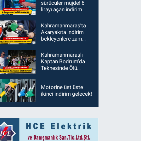
sürücüler müjde! 6
lirayı aşan indirim
olacak
Kahramanmaraş’ta
Akaryakıta indirim
bekleyenlere zam
şoku!
Kahramanmaraşlı
Kaptan Bodrum’da
Teknesinde Ölü
Bulundu!
Motorine üst üste
ikinci indirim gelecek!