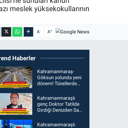
clisi’ne sunulan kanun
azı meslek yüksekokullarının
-
+
A
A
rend Haberler
Kahramanmaraş-
Göksun yolunda yeni
dönem! Tünellerde
elektronik radar
uygulaması başladı
Kahramanmaraşlı
genç Doktor Tatilde
Girdiği Denizden Sağ
Çıkamadı!
Kahramanmaraşlı