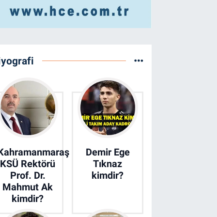
iyografi
Kahramanmaraş
Demir Ege
KSÜ Rektörü
Tıknaz
Prof. Dr.
kimdir?
Mahmut Ak
kimdir?