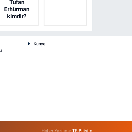
Tufan
Erhürman
kimdir?
Künye
sı
Haber Yazılımı:
TE Bilişim