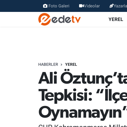
Foto Galeri
Videolar
Yazarla
YEREL
HABERLER
YEREL
Ali Öztunç’t
Tepkisi: “İl
Oynamayın