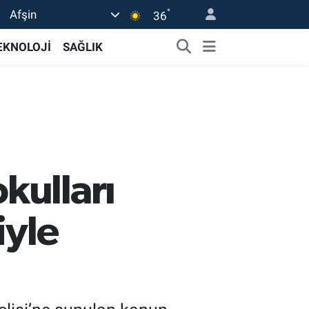
°
Afşin
36
EKNOLOJİ
SAĞLIK
kulları
iyle