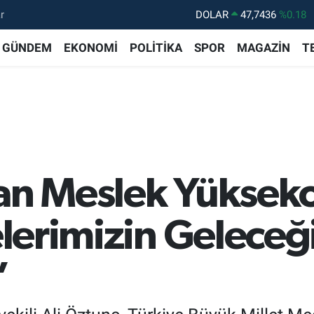
r
DOLAR
47,7436
%0.18
EURO
55,2510
%0.32
GÜNDEM
EKONOMİ
POLİTİKA
SPOR
MAGAZİN
T
STERLİN
64,4811
%0.38
GRAM ALTIN
6660.55
%0.03
BİST100
13.779
%-14
BITCOIN
64.944,08
%-0.18
an Meslek Yükseko
çelerimizin Geleceğ
”