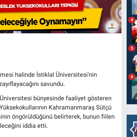
4
5
si halinde İstiklal Üniversitesi'nin
6
zayıflayacağını savundu.
 Üniversitesi bünyesinde faaliyet gösteren
k Yüksekokullarının Kahramanmaraş Sütçü
nin öngörüldüğünü belirterek, bunun fiilen
eceğini iddia etti.