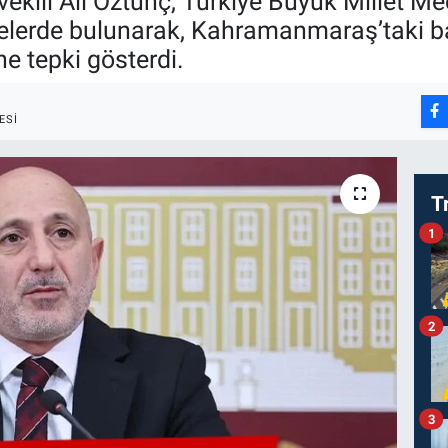
ili Ali Öztunç, Türkiye Büyük Millet Me
rmelerde bulunarak, Kahramanmaraş’taki b
ne tepki gösterdi.
ESI
T
1
2
3