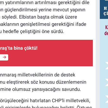
m yatırımlarının artırılması gerektiğini dile
ın güçlendirilmesi yerine mevcut yapının
ı söyledi. Elbistan başta olmak üzere
aklarının genişletilmesi gerektiğini ifade
 hedefle çeliştiğini öne sürdü.
ş’ta bina çöktü!
e
nmaraş milletvekillerinin de destek
rumu eleştirerek söz konusu düzenlemenin
şimine olumsuz yansıyacağını savundu.
üşüleceğini hatırlatan CHP'li milletvekili,
i girişimlerde bulunacağını belirtti. Öztunç,