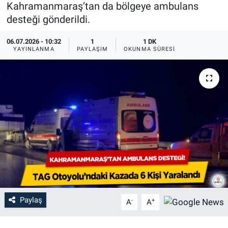
Kahramanmaraş’tan da bölgeye ambulans
desteği gönderildi.
06.07.2026 - 10:32
1
1 DK
YAYINLANMA
PAYLAŞIM
OKUNMA SÜRESI
Paylaş
-
+
A
A