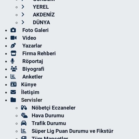
YEREL
AKDENİZ
DÜNYA
Foto Galeri
Video
Yazarlar
Firma Rehberi
Röportaj
Biyografi
Anketler
Künye
İletişim
Servisler
Nöbetçi Eczaneler
Hava Durumu
Trafik Durumu
Süper Lig Puan Durumu ve Fikstür
Tüm Manşetler